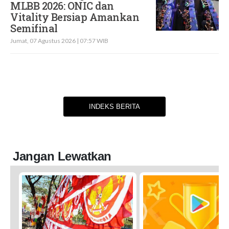
MLBB 2026: ONIC dan
Vitality Bersiap Amankan
Semifinal
Jumat, 07 Agustus 2026 | 07:57 WIB
INDEKS BERITA
Jangan Lewatkan