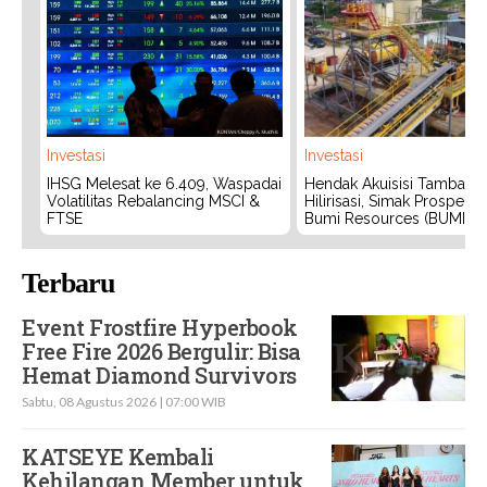
Investasi
Investasi
IHSG Melesat ke 6.409, Waspadai
Hendak Akuisisi Tambang
Volatilitas Rebalancing MSCI &
Hilirisasi, Simak Prospek
FTSE
Bumi Resources (BUMI)
Terbaru
Event Frostfire Hyperbook
Free Fire 2026 Bergulir: Bisa
Hemat Diamond Survivors
Sabtu, 08 Agustus 2026 | 07:00 WIB
KATSEYE Kembali
Kehilangan Member untuk