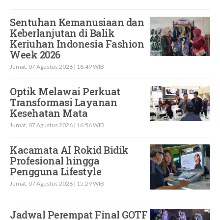
Sentuhan Kemanusiaan dan
Keberlanjutan di Balik
Keriuhan Indonesia Fashion
Week 2026
Jumat, 07 Agustus 2026 | 18:49 WIB
Optik Melawai Perkuat
Transformasi Layanan
Kesehatan Mata
Jumat, 07 Agustus 2026 | 16:56 WIB
Kacamata AI Rokid Bidik
Profesional hingga
Pengguna Lifestyle
Jumat, 07 Agustus 2026 | 15:29 WIB
Jadwal Perempat Final GOTF