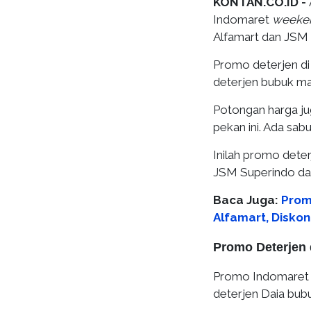
KONTAN.CO.ID -
Indomaret
weeke
Alfamart dan JSM 
Promo deterjen di
deterjen bubuk ma
Potongan harga ju
pekan ini. Ada sab
Inilah promo dete
JSM Superindo da
Baca Juga:
Prom
Alfamart, Diskon
Promo Deterjen
Promo Indomaret 
deterjen Daia bub