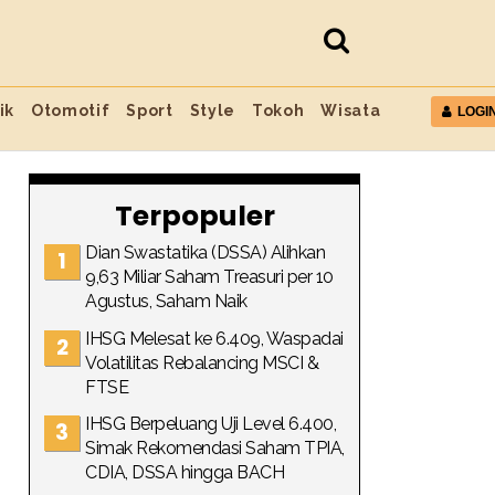
ik
Otomotif
Sport
Style
Tokoh
Wisata
LOGI
Terpopuler
Dian Swastatika (DSSA) Alihkan
9,63 Miliar Saham Treasuri per 10
Agustus, Saham Naik
IHSG Melesat ke 6.409, Waspadai
Volatilitas Rebalancing MSCI &
FTSE
IHSG Berpeluang Uji Level 6.400,
Simak Rekomendasi Saham TPIA,
CDIA, DSSA hingga BACH