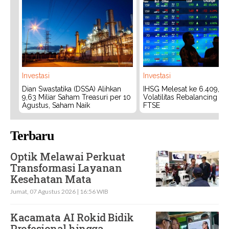
Investasi
Investasi
Dian Swastatika (DSSA) Alihkan
IHSG Melesat ke 6.409, W
9,63 Miliar Saham Treasuri per 10
Volatilitas Rebalancing M
Agustus, Saham Naik
FTSE
Terbaru
Optik Melawai Perkuat
Transformasi Layanan
Kesehatan Mata
Jumat, 07 Agustus 2026 | 16:56 WIB
Kacamata AI Rokid Bidik
Profesional hingga