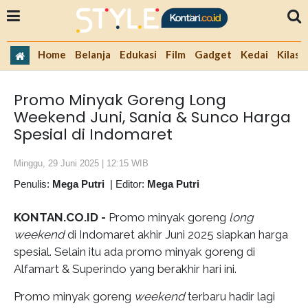
Home
Belanja
Edukasi
Film
Gadget
Kedai
Kilas 
Promo Minyak Goreng Long
Weekend Juni, Sania & Sunco Harga
Spesial di Indomaret
Minggu, 29 Juni 2025 | 12:15 WIB
Penulis:
Mega Putri
|
Editor:
Mega Putri
KONTAN.CO.ID -
Promo minyak goreng
long
weekend
di Indomaret akhir Juni 2025 siapkan harga
spesial. Selain itu ada promo minyak goreng di
Alfamart & Superindo yang berakhir hari ini.
Promo minyak goreng
weekend
terbaru hadir lagi