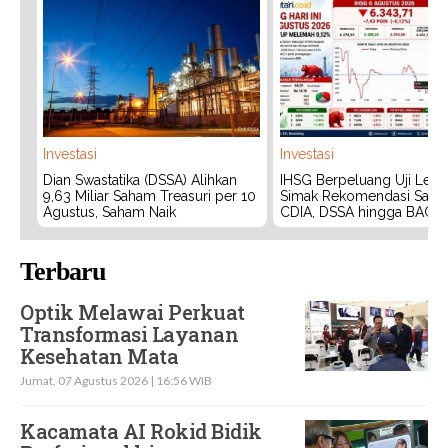
Investasi
Investasi
Dian Swastatika (DSSA) Alihkan
IHSG Berpeluang Uji Level
9,63 Miliar Saham Treasuri per 10
Simak Rekomendasi Saha
Agustus, Saham Naik
CDIA, DSSA hingga BACH
Terbaru
Optik Melawai Perkuat
Transformasi Layanan
Kesehatan Mata
Jumat, 07 Agustus 2026 | 16:56 WIB
Kacamata AI Rokid Bidik