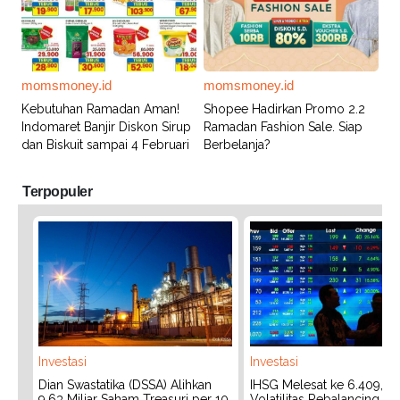
momsmoney.id
momsmoney.id
Kebutuhan Ramadan Aman!
Shopee Hadirkan Promo 2.2
Indomaret Banjir Diskon Sirup
Ramadan Fashion Sale. Siap
dan Biskuit sampai 4 Februari
Berbelanja?
Terpopuler
Investasi
Investasi
Dian Swastatika (DSSA) Alihkan
IHSG Melesat ke 6.409, W
9,63 Miliar Saham Treasuri per 10
Volatilitas Rebalancing M