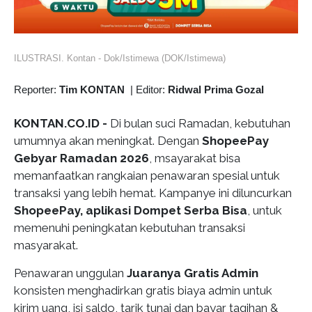
ILUSTRASI. Kontan - Dok/Istimewa (DOK/Istimewa)
Reporter:
Tim KONTAN
|
Editor:
Ridwal Prima Gozal
KONTAN.CO.ID -
Di bulan suci Ramadan, kebutuhan
umumnya akan meningkat. Dengan
ShopeePay
Gebyar Ramadan 2026
, msayarakat bisa
memanfaatkan rangkaian penawaran spesial untuk
transaksi yang lebih hemat. Kampanye ini diluncurkan
ShopeePay, aplikasi Dompet Serba Bisa
, untuk
memenuhi peningkatan kebutuhan transaksi
masyarakat.
Penawaran unggulan
Juaranya Gratis Admin
konsisten menghadirkan gratis biaya admin untuk
kirim uang, isi saldo, tarik tunai dan bayar tagihan &