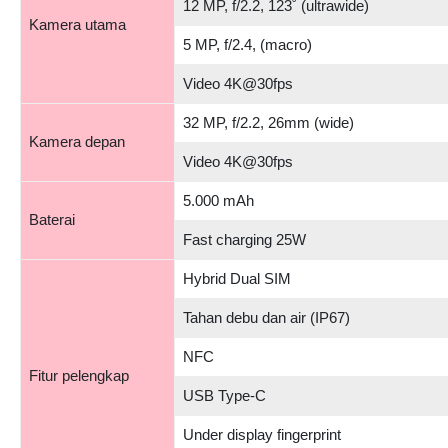
12 MP, f/2.2, 123˚ (ultrawide)
Kamera utama
5 MP, f/2.4, (macro)
Video 4K@30fps
32 MP, f/2.2, 26mm (wide)
Kamera depan
Video 4K@30fps
5.000 mAh
Baterai
Fast charging 25W
Hybrid Dual SIM
Tahan debu dan air (IP67)
NFC
Fitur pelengkap
USB Type-C
Under display fingerprint