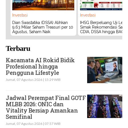
Investasi
Investasi
Dian Swastatika (DSSA) Alihkan
IHSG Berpeluang Uji Level
9,63 Miliar Saham Treasuri per 10
Simak Rekomendasi Saha
Agustus, Saham Naik
CDIA, DSSA hingga BACH
Terbaru
Kacamata AI Rokid Bidik
Profesional hingga
Pengguna Lifestyle
Jumat, 07 Agustus 2026 | 15:29 WIB
Jadwal Perempat Final GOTF
MLBB 2026: ONIC dan
Vitality Bersiap Amankan
Semifinal
Jumat, 07 Agustus 2026 | 07:57 WIB