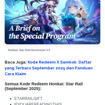
Honkai: Star Rail livestream 3.5
Baca Juga:
Kode Redeem X Samkok: Daftar
yang Terbaru September 2025 dan Panduan
Cara Klaim
Semua Kode Redeem Honkai: Star Rail
(September 2025):
STARRAILGIFT
IFYOUAREREADINGTHIS