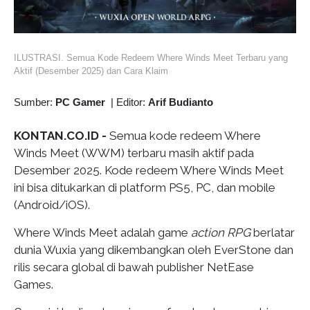
ILUSTRASI. Semua Kode Redeem Where Winds Meet Terbaru yang
Aktif (Desember 2025) dan Cara Klaim
Sumber:
PC Gamer
|
Editor:
Arif Budianto
KONTAN.CO.ID -
Semua kode redeem Where
Winds Meet (WWM) terbaru masih aktif pada
Desember 2025. Kode redeem Where Winds Meet
ini bisa ditukarkan di platform PS5, PC, dan mobile
(Android/iOS).
Where Winds Meet adalah game
action RPG
berlatar
dunia Wuxia yang dikembangkan oleh EverStone dan
rilis secara global di bawah publisher NetEase
Games.