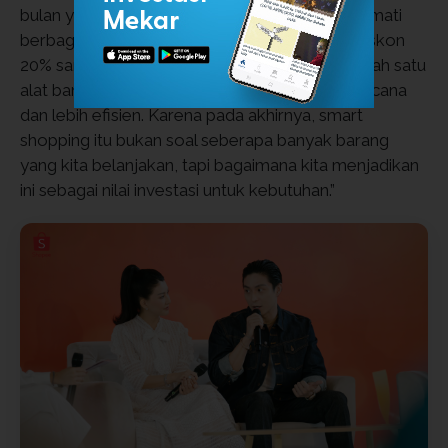
bulan yang jauh lebih hemat. Tetapi bisa menikmati
berbagai voucher dari Gratis Ongkir Instant, Diskon
20% sampai promo lainnya. ShopeeVIP jadi salah satu
alat bantu untuk berbelanja lebih cerdas, terencana
dan lebih efisien. Karena pada akhirnya, smart
shopping itu bukan soal seberapa banyak barang
yang kita belanjakan, tapi bagaimana kita menjadikan
ini sebagai nilai investasi untuk kebutuhan.”