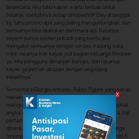
terencana. Aku tahu kapan waktu terbaik untuk
belanja, contohnya setiap ShopeeVIP Day di tanggal
15, tahu promo apa yang paling menguntungkan, dan
semuanya bisa dilakukan dari mana aja. Rasanya
seperti punya asisten pribadi yang bantu aku
mengatur semuanya dengan cerdas. Kadang suka
mikir, rasanya kok kayak jadi bagian keluarga Shopee
ya, kita pengguna dimanjain banget, dan rasanya
kayak ga pernah dilupain dengan segudang
inisiatifnya.”
Sementara Giorgio Antonio, Public Figure yang kerap
X
menerapkan smart shopping saat berbelanja,
mengungkapkan, “Sebagai pria, aku terbiasa melihat
angka dulu sebelum ambil keputusan. Karenanya, hal
pertama yang aku lihat adalah bagaimana kita
diberikan pilihan untuk berlangganan dengan harga
terjangkau dan menguntungkan, contohnya paket 6