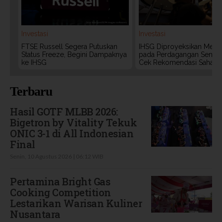
Investasi
Investasi
FTSE Russell Segera Putuskan
IHSG Diproyeksikan Meng
Status Freeze, Begini Dampaknya
pada Perdagangan Senin (
ke IHSG
Cek Rekomendasi Saham
Terbaru
Hasil GOTF MLBB 2026:
Bigetron by Vitality Tekuk
ONIC 3-1 di All Indonesian
Final
Senin, 10 Agustus 2026 | 06:12 WIB
Pertamina Bright Gas
Cooking Competition
Lestarikan Warisan Kuliner
Nusantara