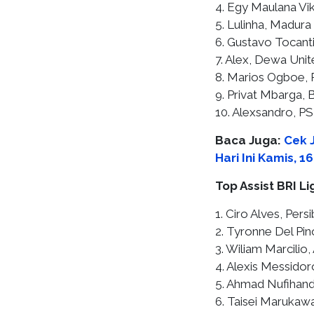
4. Egy Maulana Vik
5. Lulinha, Madura
6. Gustavo Tocant
7. Alex, Dewa Unit
8. Marios Ogboe, P
9. Privat Mbarga, B
10. Alexsandro, PS
Baca Juga:
Cek 
Hari Ini Kamis, 1
Top Assist BRI L
1. Ciro Alves, Pers
2. Tyronne Del Pin
3. Wiliam Marcilio,
4. Alexis Messidor
5. Ahmad Nufihand
6. Taisei Marukawa