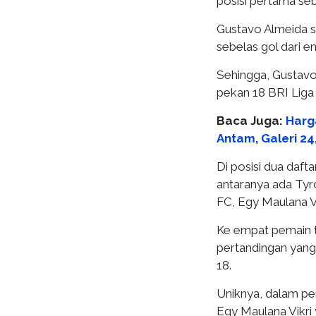
posisi pertama se
Gustavo Almeida st
sebelas gol dari e
Sehingga, Gustavo
pekan 18 BRI Liga
Baca Juga:
Harg
Antam, Galeri 2
Di posisi dua daft
antaranya ada Tyr
FC, Egy Maulana Vi
Ke empat pemain t
pertandingan yang 
18.
Uniknya, dalam pe
Egy Maulana Vikri