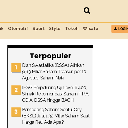
ik
Otomotif
Sport
Style
Tokoh
Wisata
LOGI
Terpopuler
Dian Swastatika (DSSA) Alihkan
9,63 Miliar Saham Treasuri per 10
Agustus, Saham Naik
IHSG Berpeluang Uji Level 6.400,
Simak Rekomendasi Saham TPIA,
CDIA, DSSA hingga BACH
Pemegang Saham Sentul City
(BKSL) Jual 1,32 Miliar Saham Saat
Harga Reli, Ada Apa?