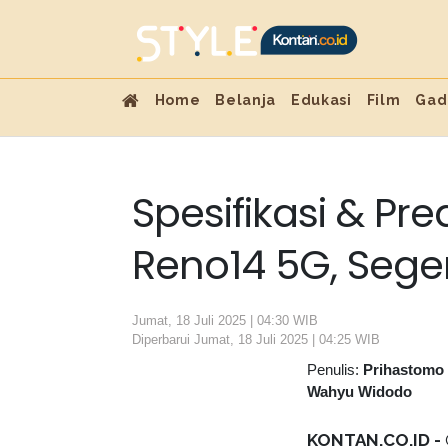
Home
Belanja
Edukasi
Film
Gad
Spesifikasi & Pr
Reno14 5G, Seger
Jumat, 18 Juli 2025 | 04:30 WIB
Diperbarui Jumat, 18 Juli 2025 | 04:25 WIB
Penulis:
Prihastomo
Wahyu Widodo
KONTAN.CO.ID -