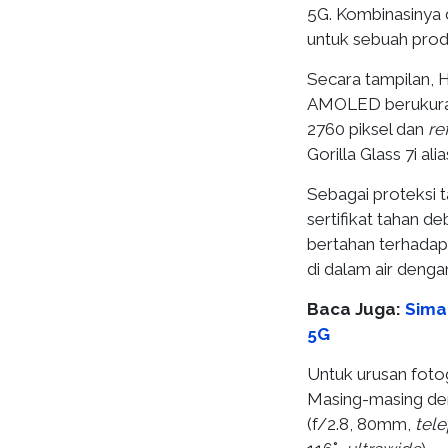
5G. Kombinasinya 
untuk sebuah pro
Secara tampilan, 
AMOLED berukuran 
2760 piksel dan
re
Gorilla Glass 7i ali
Sebagai proteksi
sertifikat tahan de
bertahan terhadap
di dalam air deng
Baca Juga:
Sima
5G
Untuk urusan fotog
Masing-masing de
(f/2.8, 80mm,
tel