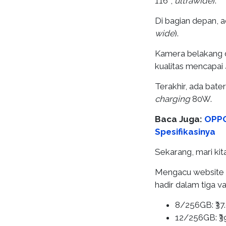
116˚,
ultrawide
).
Di bagian depan, 
wide
).
Kamera belakang 
kualitas mencapa
Terakhir, ada bat
charging
80W.
Baca Juga:
OPPO
Spesifikasinya
Sekarang, mari kit
Mengacu website 
hadir dalam tiga va
8/256GB: ₹37.
12/256GB: ₹39