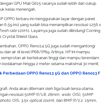
dengan GPU Mali G615 rasanya sudah lebih dari cukup
duk kelas menengah.
HP OPPO terbaru ini menggunakan layar dengan panel
6,59 inci yang sudah bisa menampilkan resolusi 1256 x
fresh rate
120Hz. Layarnya juga sudah dilindungi Corning
as Crystal Shield Glass.
 tambahan, OPPO Reno14 5G juga sudah mengantongi
bu dan air di level IP68/IP69. Artinya, HP ini mampu
 semprotan air bertekanan tinggi dan mampu terendam
an kedalaman hingga 2 meter selama maksimal 30 menit.
k Perbedaan OPPO Reno13 5G dan OPPO Reno13 F
rafi, Anda akan ditemani oleh tiga buah lensa utama.
ngan resolusi 50MP (f/1.8, 26mm,
wide
, OIS), 50MP
ephoto
, OIS, 3.5x
optical zoom
), dan 8MP (f/2.2, 15mm,