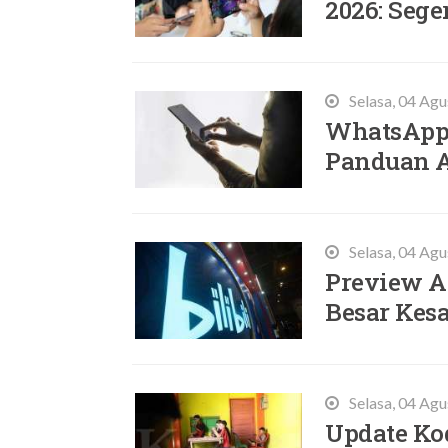
2026: Sege
Selasa, 04 Ag
WhatsApp 
Panduan A
Selasa, 04 Ag
Preview A
Besar Kes
Selasa, 04 Ag
Update Ko