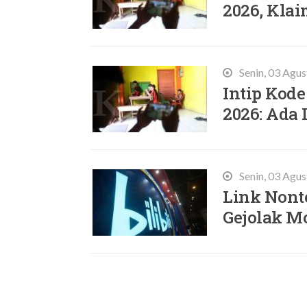
2026, Klai
Senin, 03 Agu
Intip Kode
2026: Ada 
Senin, 03 Agu
Link Nonto
Gejolak M