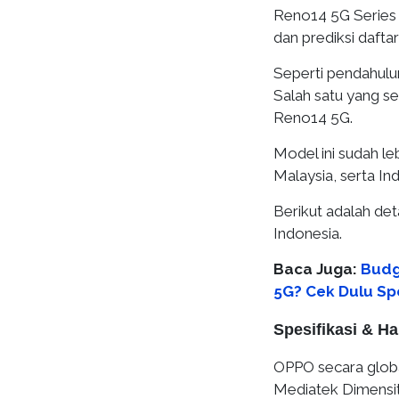
Reno14 5G Series p
dan prediksi daftar
Seperti pendahulu
Salah satu yang se
Reno14 5G.
Model ini sudah leb
Malaysia, serta Ind
Berikut adalah det
Indonesia.
Baca Juga:
Budg
5G? Cek Dulu Spe
Spesifikasi & 
OPPO secara glob
Mediatek Dimensit