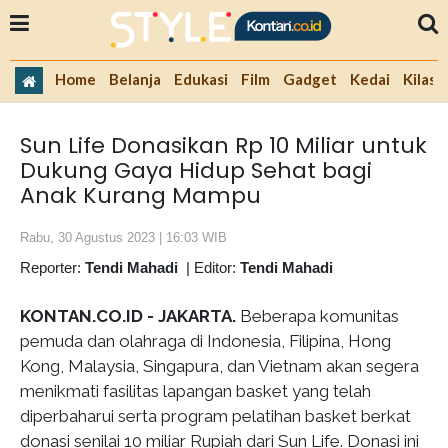
Home
Belanja
Edukasi
Film
Gadget
Kedai
Kilas 
Sun Life Donasikan Rp 10 Miliar untuk
Dukung Gaya Hidup Sehat bagi
Anak Kurang Mampu
Rabu, 30 Agustus 2023 | 16:03 WIB
Reporter:
Tendi Mahadi
|
Editor:
Tendi Mahadi
KONTAN.CO.ID - JAKARTA.
Beberapa komunitas
pemuda dan olahraga di Indonesia, Filipina, Hong
Kong, Malaysia, Singapura, dan Vietnam akan segera
menikmati fasilitas lapangan basket yang telah
diperbaharui serta program pelatihan basket berkat
donasi senilai 10 miliar Rupiah dari Sun Life. Donasi ini