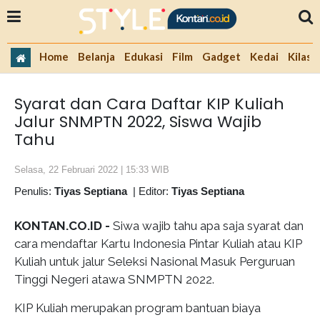
Home
Belanja
Edukasi
Film
Gadget
Kedai
Kilas 
Syarat dan Cara Daftar KIP Kuliah
Jalur SNMPTN 2022, Siswa Wajib
Tahu
Selasa, 22 Februari 2022 | 15:33 WIB
Penulis:
Tiyas Septiana
|
Editor:
Tiyas Septiana
KONTAN.CO.ID -
Siwa wajib tahu apa saja syarat dan
cara mendaftar Kartu Indonesia Pintar Kuliah atau KIP
Kuliah untuk jalur Seleksi Nasional Masuk Perguruan
Tinggi Negeri atawa SNMPTN 2022.
KIP Kuliah merupakan program bantuan biaya