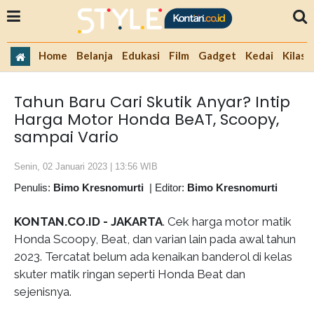
Home
Belanja
Edukasi
Film
Gadget
Kedai
Kilas 
Tahun Baru Cari Skutik Anyar? Intip
Harga Motor Honda BeAT, Scoopy,
sampai Vario
Senin, 02 Januari 2023 | 13:56 WIB
Penulis:
Bimo Kresnomurti
|
Editor:
Bimo Kresnomurti
KONTAN.CO.ID - JAKARTA
. Cek harga motor matik
Honda Scoopy, Beat, dan varian lain pada awal tahun
2023. Tercatat belum ada kenaikan banderol di kelas
skuter matik ringan seperti Honda Beat dan
sejenisnya.