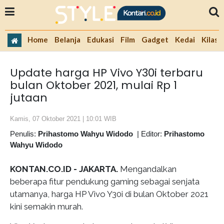
Home
Belanja
Edukasi
Film
Gadget
Kedai
Kilas 
Update harga HP Vivo Y30i terbaru
bulan Oktober 2021, mulai Rp 1
jutaan
Kamis, 07 Oktober 2021 | 10:01 WIB
Penulis:
Prihastomo Wahyu Widodo
|
Editor:
Prihastomo
Wahyu Widodo
KONTAN.CO.ID - JAKARTA.
Mengandalkan
beberapa fitur pendukung gaming sebagai senjata
utamanya, harga HP Vivo Y30i di bulan Oktober 2021
kini semakin murah.