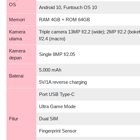
OS
Android 10, Funtouch OS 10
Memori
RAM 4GB + ROM 64GB
Kamera
Triple camera 13MP f/2.2 (wide); 2MP f/2.2 (bok
utama
f/2.4 (macro)
Kamera
Single 8MP f/2.05
depan
5.000 mAh
Baterai
5V/1A reverse charging
Port USB Type-C
Ultra Game Mode
Fitur
Dual SIM
Fingerprint Sensor