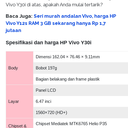
Vivo Y30i di atas, apakah Anda mulai tertarik?
Baca Juga:
Seri murah andalan Vivo, harga HP
Vivo Y12s RAM 3 GB sekarang hanya Rp 1,7
jutaan
Spesifikasi dan harga HP Vivo Y30i
Dimensi 162.04 × 76.46 × 9.11mm
Body
Bobot 197g
Bagian belakang dan frame plastik
Panel LCD
Layar
6.47 inci
1560×720 (HD+)
Chipset Mediatek MTK6765 Helio P35
Chipset &