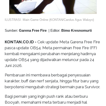
ILUSTRASI. Main Game Online (KONTAN/Carolus Agus Waluyo)
Sumber:
Garena Free Fire
|
Editor:
Bimo Kresnomurti
KONTAN.CO.ID -
Cek update Meta Garena Free Fire
pasca update OB54. Meta permainan Free Fire (FF)
kembali mengalami perubahan menjelang hadirnya
update OB54 yang dijadwalkan meluncur pada 24
Juni 2026.
Pembaruan ini membawa berbagai penyesuaian
karakter, buff dan nerf senjata, hingga fitur baru yang
berpotensi mengubah strategi bermain para Survivor.
Bagi pemain yang ingin push rank atau berburu
Booyah, memahami meta terbaru menjadi hal