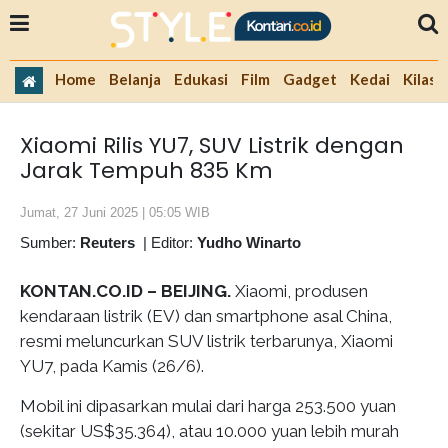
Home
Belanja
Edukasi
Film
Gadget
Kedai
Kilas 
Xiaomi Rilis YU7, SUV Listrik dengan
Jarak Tempuh 835 Km
Jumat, 27 Juni 2025 | 05:05 WIB
Sumber:
Reuters
|
Editor:
Yudho Winarto
KONTAN.CO.ID – BEIJING.
Xiaomi, produsen
kendaraan listrik (EV) dan smartphone asal China,
resmi meluncurkan SUV listrik terbarunya, Xiaomi
YU7, pada Kamis (26/6).
Mobil ini dipasarkan mulai dari harga 253.500 yuan
(sekitar US$35.364), atau 10.000 yuan lebih murah