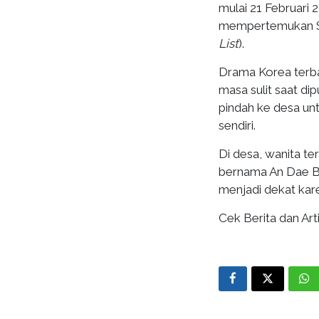
mulai 21 Februari 
mempertemukan S
List
).
Drama Korea terbar
masa sulit saat di
pindah ke desa un
sendiri.
Di desa, wanita t
bernama An Dae Bo
menjadi dekat kare
Cek Berita dan Arti