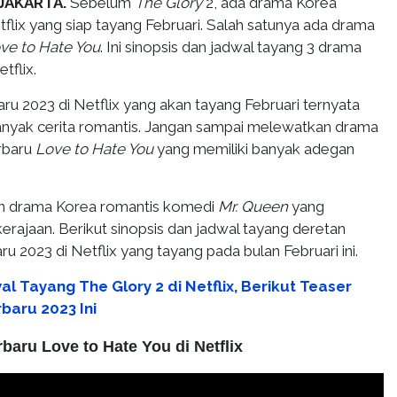
 JAKARTA.
Sebelum
The Glory
2, ada drama Korea
tflix yang siap tayang Februari. Salah satunya ada drama
ve to Hate You
. Ini sinopsis dan jadwal tayang 3 drama
tflix.
u 2023 di Netflix yang akan tayang Februari ternyata
anyak cerita romantis. Jangan sampai melewatkan drama
rbaru
Love to Hate You
yang memiliki banyak adegan
an drama Korea romantis komedi
Mr. Queen
yang
rajaan. Berikut sinopsis dan jadwal tayang deretan
u 2023 di Netflix yang tayang pada bulan Februari ini.
l Tayang The Glory 2 di Netflix, Berikut Teaser
baru 2023 Ini
baru Love to Hate You di Netflix