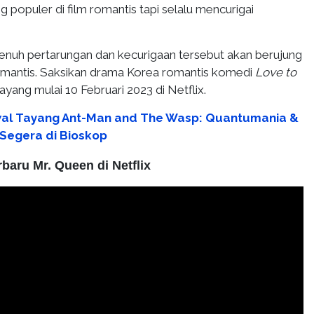
 populer di film romantis tapi selalu mencurigai
nuh pertarungan dan kecurigaan tersebut akan berujung
romantis. Saksikan drama Korea romantis komedi
Love to
tayang mulai 10 Februari 2023 di Netflix.
al Tayang Ant-Man and The Wasp: Quantumania &
 Segera di Bioskop
baru Mr. Queen di Netflix