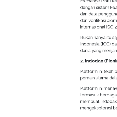
Exchange Pintu tel
dengan sistem kea
dan data pengguna 
dan verifikasi bio
internasional ISO 
Bukan hanya itu sa
Indonesia (ICC) da
dunia yang menjam
2. Indodax (Pion
Platform ini telah
pemain utama dalam
Platform ini mena
termasuk berbagai a
membuat Indodax m
mengeksplorasi be