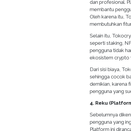
dan profesional. P
membantu penggun
Oleh karena itu, T
membutuhkan fitur 
Selain itu, Tokoc
seperti staking, 
pengguna tidak han
ekosistem crypto y
Dari sisi biaya, To
sehingga cocok ba
demikian, karena f
pengguna yang sud
4. Reku (Platfor
Sebelumnya dikenal
pengguna yang ingi
Platform ini dira