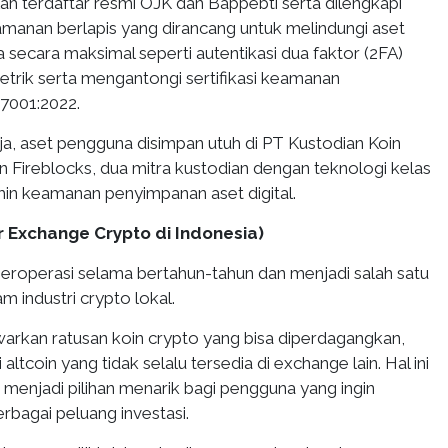
ah terdaftar resmi OJK dan Bappebti serta dilengkapi
manan berlapis yang dirancang untuk melindungi aset
secara maksimal seperti autentikasi dua faktor (2FA)
metrik serta mengantongi sertifikasi keamanan
27001:2022.
ja, aset pengguna disimpan utuh di PT Kustodian Koin
n Fireblocks, dua mitra kustodian dengan teknologi kelas
in keamanan penyimpanan aset digital.
ir Exchange Crypto di Indonesia)
 beroperasi selama bertahun-tahun dan menjadi salah satu
 industri crypto lokal.
warkan ratusan koin crypto yang bisa diperdagangkan,
ltcoin yang tidak selalu tersedia di exchange lain. Hal ini
enjadi pilihan menarik bagi pengguna yang ingin
rbagai peluang investasi.