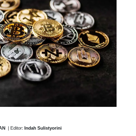
AN
|
Editor:
Indah Sulistyorini