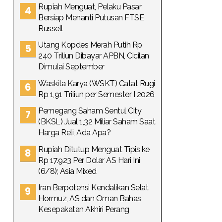
Rupiah Menguat, Pelaku Pasar
Bersiap Menanti Putusan FTSE
Russell
Utang Kopdes Merah Putih Rp
240 Triliun Dibayar APBN, Cicilan
Dimulai September
Waskita Karya (WSKT) Catat Rugi
Rp 1,91 Triliun per Semester I 2026
Pemegang Saham Sentul City
(BKSL) Jual 1,32 Miliar Saham Saat
Harga Reli, Ada Apa?
Rupiah Ditutup Menguat Tipis ke
Rp 17.923 Per Dolar AS Hari Ini
(6/8); Asia Mixed
Iran Berpotensi Kendalikan Selat
Hormuz, AS dan Oman Bahas
Kesepakatan Akhiri Perang