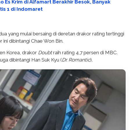
o Es Krim di Alfamart Berakhir Besok, Banyak
tis 1 di Indomaret
ua yang mulai bersaing di deretan drakor rating tertinggi
r ini dibintangi Chae Won Bin.
en Korea, drakor
Doubt
raih rating 4,7 persen di MBC.
juga dibintangi Han Suk Kyu (
Dr. Romantic
).