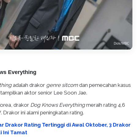
ws Everything
thing
adalah drakor
genre sitcom
dan pemecahan kasus
ni tampilkan aktor senior Lee Soon Jae.
orea, drakor
Dog Knows Everything
meraih rating 4,6
 Drakor ini alami peningkatan rating.
r Drakor Rating Tertinggi di Awal Oktober, 3 Drakor
 Ini Tamat