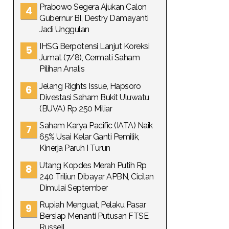
Prabowo Segera Ajukan Calon
Gubernur BI, Destry Damayanti
Jadi Unggulan
IHSG Berpotensi Lanjut Koreksi
Jumat (7/8), Cermati Saham
Pilihan Analis
Jelang Rights Issue, Hapsoro
Divestasi Saham Bukit Uluwatu
(BUVA) Rp 250 Miliar
Saham Karya Pacific (IATA) Naik
65% Usai Kelar Ganti Pemilik,
Kinerja Paruh I Turun
Utang Kopdes Merah Putih Rp
240 Triliun Dibayar APBN, Cicilan
Dimulai September
Rupiah Menguat, Pelaku Pasar
Bersiap Menanti Putusan FTSE
Russell