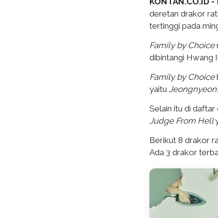
KONTAN.CO.ID -
deretan drakor rati
tertinggi pada mi
Family by Choice
dibintangi Hwang 
Family by Choice
yaitu
Jeongnyeon: 
Selain itu di dafta
Judge From Hell
Berikut 8 drakor r
Ada 3 drakor terba