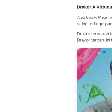
Drakor A Virtuo
A Virtuous Busine
rating tertinggi p
Drakor terbaru
A V
Drakor terbaru in