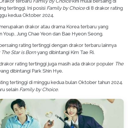
Drakor terbaru
Family by Choice
kini mulai bersaing di
ng tertinggi. Ini posisi
Family by Choice
di 8 drakor rating
nggu kedua Oktober 2024.
merupakan drakor atau drama Korea terbaru yang
In Youp, Jung Chae Yeon dan Bae Hyeon Seong.
bersaing rating tertinggi dengan drakor terbaru lainnya
The Star is Born
yang dibintangi Kim Tae Ri.
r drakor rating tertinggi juga masih ada drakor populer
The
yang dibintangi Park Shin Hye.
ating tertinggi di minggu kedua bulan Oktober tahun 2024.
ru selain
Family by Choice.