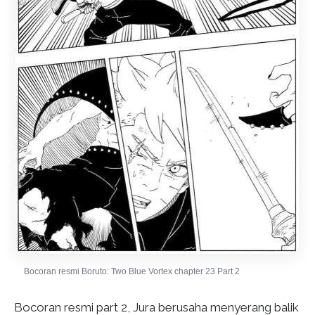
Bocoran resmi Boruto: Two Blue Vortex chapter 23 Part 2
Bocoran resmi part 2, Jura berusaha menyerang balik