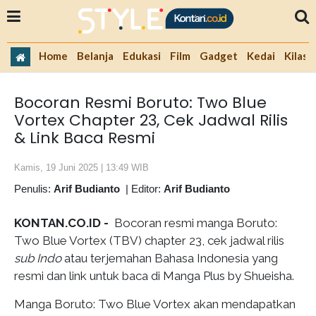
Home
Belanja
Edukasi
Film
Gadget
Kedai
Kilas 
Bocoran Resmi Boruto: Two Blue
Vortex Chapter 23, Cek Jadwal Rilis
& Link Baca Resmi
Kamis, 19 Juni 2025 | 13:49 WIB
Penulis:
Arif Budianto
|
Editor:
Arif Budianto
KONTAN.CO.ID -
Bocoran resmi manga Boruto:
Two Blue Vortex (TBV) chapter 23, cek jadwal rilis
sub Indo
atau terjemahan Bahasa Indonesia yang
resmi dan link untuk baca di Manga Plus by Shueisha.
Manga Boruto: Two Blue Vortex akan mendapatkan