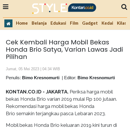
Home
Belanja
Edukasi
Film
Gadget
Kedai
Kilas 
Cek Kembali Harga Mobil Bekas
Honda Brio Satya, Varian Lawas Jadi
Pilihan
Jumat, 05 Mei 2023 | 04:34 WIB
Penulis:
Bimo Kresnomurti
|
Editor:
Bimo Kresnomurti
KONTAN.CO.ID - JAKARTA.
Periksa harga mobil
bekas Honda Brio varian 2019 mulai Rp 100 jutaan.
Rekomendasi harga mobil bekas Honda
Brio semakin terjangkau pasca Lebaran 2023.
Mobil bekas Honda Brio keluaran 2019 kini turun di