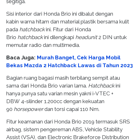
segitiga.
Sisi interior dari Honda Brio ini dibalut dengan
kabin warna hitam dan material plastik bersama kulit
pada
hatchback
ini. Fitur dari Honda
Brio
hatchback
ini dilengkapi
headunit
2 DIN untuk
memutar radio dan multimedia.
Baca Juga:
Murah Banget, Cek Harga Mobil
Bekas Mazda 2 Hatchback Lawas di Tahun 2023
Bagian ruang bagasi masih terbilang sempit atau
sama dari Honda Brio varian lama.
Hatchback
ini
hanya punya satu varian mesin yakni i-VTEC +
DBW 4-silinder 1.200cc dengan kekuatan
90
horsepower
dan torsi capai 110 Nm.
Fitur keamanan dari Honda Brio 2019 termasuk SRS
airbag, sistem pengereman ABS, Vehicle Stability
Assist (VSA), dan Electronic Brakeforce Distribution