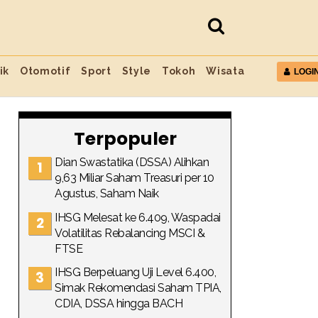
ik
Otomotif
Sport
Style
Tokoh
Wisata
LOGI
Terpopuler
Dian Swastatika (DSSA) Alihkan
9,63 Miliar Saham Treasuri per 10
Agustus, Saham Naik
IHSG Melesat ke 6.409, Waspadai
Volatilitas Rebalancing MSCI &
FTSE
IHSG Berpeluang Uji Level 6.400,
Simak Rekomendasi Saham TPIA,
CDIA, DSSA hingga BACH