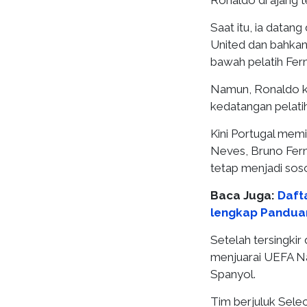
Ronaldo di ajang t
Saat itu, ia datan
United dan bahkan 
bawah pelatih Fer
Namun, Ronaldo ke
kedatangan pelati
Kini Portugal memi
Neves, Bruno Fer
tetap menjadi soso
Baca Juga:
Daft
lengkap Pandua
Setelah tersingkir
menjuarai UEFA Na
Spanyol.
Tim berjuluk Sele