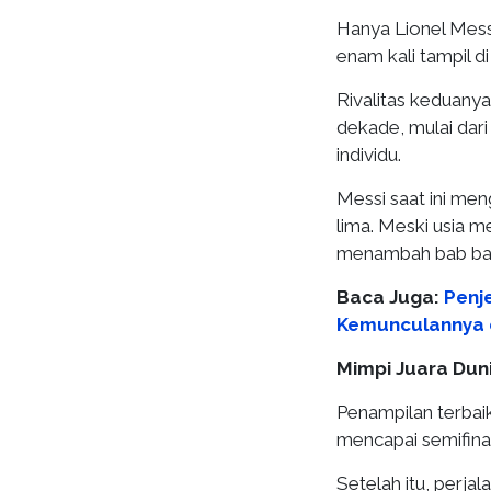
Hanya Lionel Mes
enam kali tampil di
Rivalitas keduany
dekade, mulai dari
individu.
Messi saat ini men
lima. Meski usia 
menambah bab baru
Baca Juga:
Penj
Kemunculannya 
Mimpi Juara Dun
Penampilan terbaik
mencapai semifinal
Setelah itu, perja