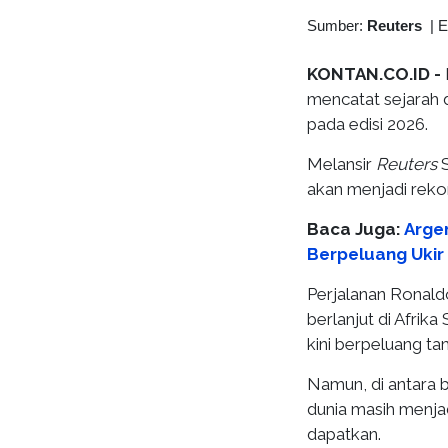
Sumber:
Reuters
|
E
KONTAN.CO.ID -
mencatat sejarah 
pada edisi 2026.
Melansir
Reuters
S
akan menjadi rekor
Baca Juga:
Argen
Berpeluang Ukir 
Perjalanan Ronaldo
berlanjut di Afrika
kini berpeluang tam
Namun, di antara be
dunia masih menjad
dapatkan.