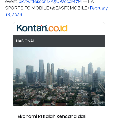
event.
pic.twitter.com/A5UWcccM7M
— EA
SPORTS FC MOBILE (@EASFCMOBILE)
February
18, 2026
NASIONAL
Ekonomi RI Kalah Kencang dari