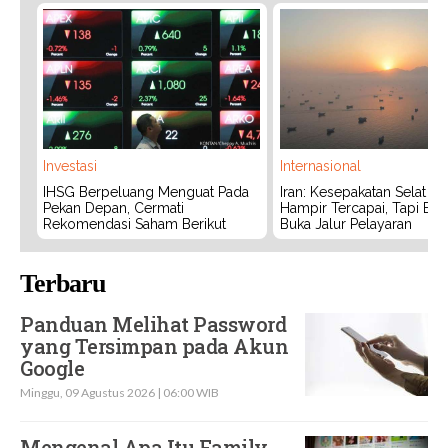
Investasi
Internasional
IHSG Berpeluang Menguat Pada
Iran: Kesepakatan Selat 
Pekan Depan, Cermati
Hampir Tercapai, Tapi Bel
Rekomendasi Saham Berikut
Buka Jalur Pelayaran
Terbaru
Panduan Melihat Password
yang Tersimpan pada Akun
Google
Minggu, 09 Agustus 2026 | 06:00 WIB
Mengenal Apa Itu Family