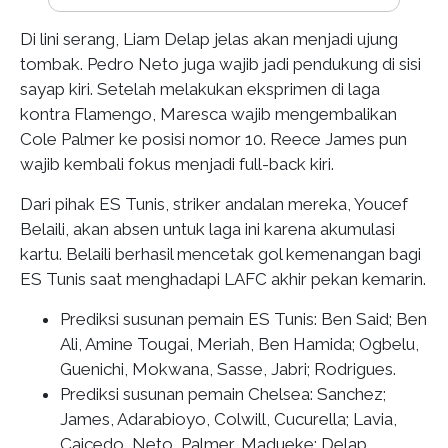
Di lini serang, Liam Delap jelas akan menjadi ujung
tombak. Pedro Neto juga wajib jadi pendukung di sisi
sayap kiri. Setelah melakukan eksprimen di laga
kontra Flamengo, Maresca wajib mengembalikan
Cole Palmer ke posisi nomor 10. Reece James pun
wajib kembali fokus menjadi full-back kiri.
Dari pihak ES Tunis, striker andalan mereka, Youcef
Belaili, akan absen untuk laga ini karena akumulasi
kartu. Belaili berhasil mencetak gol kemenangan bagi
ES Tunis saat menghadapi LAFC akhir pekan kemarin.
Prediksi susunan pemain ES Tunis
: Ben Said; Ben
Ali, Amine Tougai, Meriah, Ben Hamida; Ogbelu,
Guenichi, Mokwana, Sasse, Jabri; Rodrigues.
Prediksi susunan pemain Chelsea
: Sanchez;
James, Adarabioyo, Colwill, Cucurella; Lavia,
Caicedo, Neto, Palmer, Madueke; Delap.