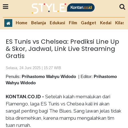
Home
Belanja
Edukasi
Film
Gadget
Kedai
Kilas 
ES Tunis vs Chelsea: Prediksi Line Up
& Skor, Jadwal, Link Live Streaming
Gratis
Selasa, 24 Juni 2025 | 15:27 WIB
Penulis:
Prihastomo Wahyu Widodo
|
Editor:
Prihastomo
Wahyu Widodo
KONTAN.CO.ID -
Setelah kalah memalukan dari
Flamengo, laga ES Tunis vs Chelsea kali ini akan
sangat penting bagi The Blues. Sang lawan jelas tidak
bisa diremehkan, karena mampu mengalahkan tim
tuan rumah.