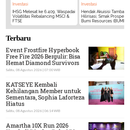
Investasi
Investasi
IHSG Melesat ke 6.409, Waspadai
Hendak Akuisisi Tambang
Volatilitas Rebalancing MSCI &
Hilirisasi, Simak Prospek
FTSE
Bumi Resources (BUMI)
Terbaru
Event Frostfire Hyperbook
Free Fire 2026 Bergulir: Bisa
Hemat Diamond Survivors
Sabtu, 08 Agustus 2026 | 07:00 WIB
KATSEYE Kembali
Kehilangan Member untuk
Sementara, Sophia Laforteza
Hiatus
Sabtu, 08 Agustus 2026 | 06:14 WIB
Amartha 10X Run 2026