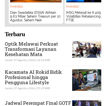
Investasi
Investasi
Dian Swastatika (DSSA) Alihkan
IHSG Melesat ke 6.409, W
9,63 Miliar Saham Treasuri per 10
Volatilitas Rebalancing M
Agustus, Saham Naik
FTSE
Terbaru
Optik Melawai Perkuat
Transformasi Layanan
Kesehatan Mata
Jumat, 07 Agustus 2026 | 16:56 WIB
Kacamata AI Rokid Bidik
Profesional hingga
Pengguna Lifestyle
Jumat, 07 Agustus 2026 | 15:29 WIB
Jadwal Perempat Final GOTF