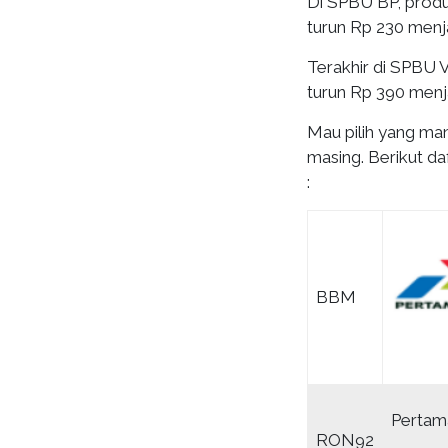
Di SPBU BP, produ
turun Rp 230 menja
Terakhir di SPBU 
turun Rp 390 menja
Mau pilih yang man
masing. Berikut d
:
BBM
Perta
RON92