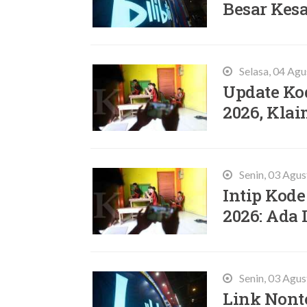
Besar Kes
Selasa, 04 Ag
Update Ko
2026, Klai
Senin, 03 Agu
Intip Kode
2026: Ada 
Senin, 03 Agu
Link Nonto