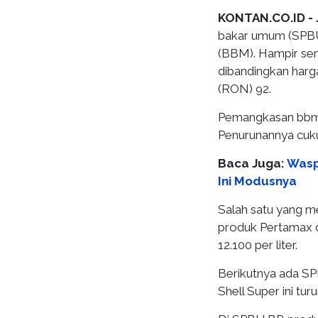
KONTAN.CO.ID - 
bakar umum (SPBU
(BBM). Hampir se
dibandingkan harg
(RON) 92.
Pemangkasan bbm 
Penurunannya cukup
Baca Juga:
Wasp
Ini Modusnya
Salah satu yang m
produk Pertamax d
12.100 per liter.
Berikutnya ada S
Shell Super ini tur