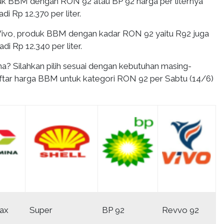
k BBM dengan RON 92 atau BP 92 harga per liternya
di Rp 12.370 per liter.
Vivo, produk BBM dengan kadar RON 92 yaitu R92 juga
di Rp 12.340 per liter.
a? Silahkan pilih sesuai dengan kebutuhan masing-
aftar harga BBM untuk kategori RON 92 per Sabtu (14/6)
max
Super
BP 92
Revvo 92