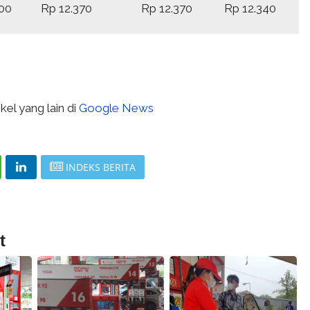
100
Rp 12.370
Rp 12.370
Rp 12.340
kel yang lain di
Google News
INDEKS BERITA
t