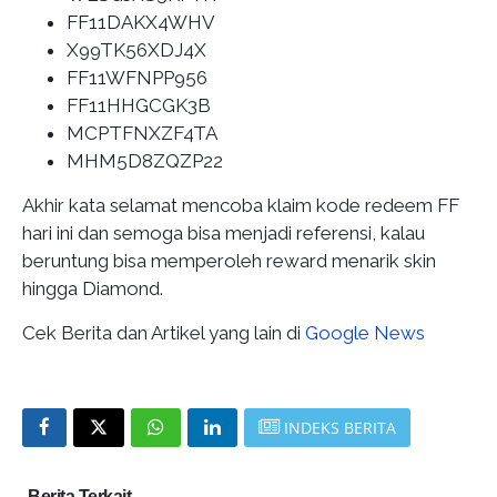
FF11DAKX4WHV
X99TK56XDJ4X
FF11WFNPP956
FF11HHGCGK3B
MCPTFNXZF4TA
MHM5D8ZQZP22
Akhir kata selamat mencoba klaim kode redeem FF
hari ini dan semoga bisa menjadi referensi, kalau
beruntung bisa memperoleh reward menarik skin
hingga Diamond.
Cek Berita dan Artikel yang lain di
Google News
INDEKS BERITA
Berita Terkait