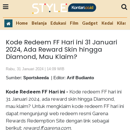
Home
Belanja
Edukasi
Film
Gadget
Kedai
Kilas 
Kode Redeem FF Hari ini 31 Januari
2024, Ada Reward Skin hingga
Diamond, Mau Klaim?
Rabu, 31 Januari 2024 | 14:09 WIB
Sumber:
Sportskeeda
|
Editor:
Arif Budianto
Kode Redeem FF Hari ini -
Kode redeem FF hari ini
31 Januari 2024, ada reward skin hingga Diamond,
mau klaim? Untuk mengklaim kode redeem FF hari ini
dapat mengunjungi web redeem resmi Garena
Rewards Redemption Site dengan link sebagai
berikut:
reward.ff.garena.com
.