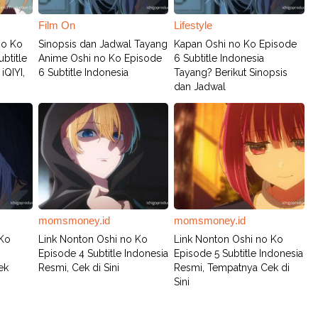
Film On
Lifestyle
no Ko
Sinopsis dan Jadwal Tayang
Kapan Oshi no Ko Episode
btitle
Anime Oshi no Ko Episode
6 Subtitle Indonesia
iQIYI,
6 Subtitle Indonesia
Tayang? Berikut Sinopsis
dan Jadwal
momsmoney.id
momsmoney.id
 Ko
Link Nonton Oshi no Ko
Link Nonton Oshi no Ko
Episode 4 Subtitle Indonesia
Episode 5 Subtitle Indonesia
ek
Resmi, Cek di Sini
Resmi, Tempatnya Cek di
Sini