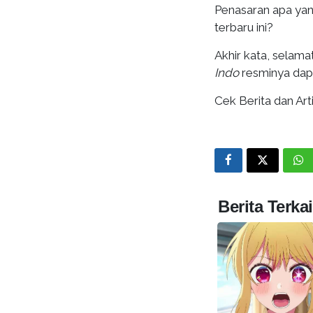
Penasaran apa yan
terbaru ini?
Akhir kata, selama
Indo
resminya dapa
Cek Berita dan Arti
Berita Terkai