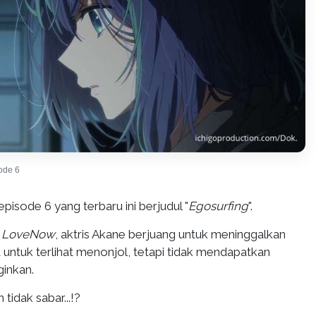
ode 6
pisode 6 yang terbaru ini berjudul "
Egosurfing
".
k
LoveNow
, aktris Akane berjuang untuk meninggalkan
a untuk terlihat menonjol, tetapi tidak mendapatkan
ginkan.
tidak sabar...!?