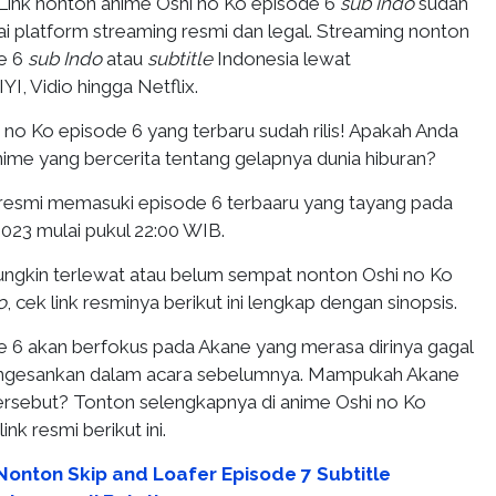
Link nonton anime Oshi no Ko episode 6
sub Indo
sudah
ai platform streaming resmi dan legal. Streaming nonton
de 6
sub Indo
atau
subtitle
Indonesia lewat
QIYI, Vidio hingga Netflix.
no Ko episode 6 yang terbaru sudah rilis! Apakah Anda
nime yang bercerita tentang gelapnya dunia hiburan?
resmi memasuki episode 6 terbaaru yang tayang pada
2023 mulai pukul 22:00 WIB.
ngkin terlewat atau belum sempat nonton Oshi no Ko
o
, cek link resminya berikut ini lengkap dengan sinopsis.
e 6 akan berfokus pada Akane yang merasa dirinya gagal
ngesankan dalam acara sebelumnya. Mampukah Akane
ersebut? Tonton selengkapnya di anime Oshi no Ko
nk resmi berikut ini.
 Nonton Skip and Loafer Episode 7 Subtitle