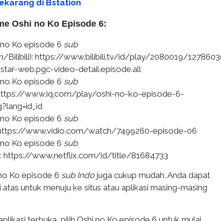
ekarang di Bstation
me Oshi no Ko Episode 6:
 no Ko episode 6
sub
n/Bilibili): https://www.bilibili.tv/id/play/2080019/127860
star-web.pgc-video-detail.episode.all
 no Ko episode 6
sub
 https://www.iq.com/play/oshi-no-ko-episode-6-
lang=id_id
 no Ko episode 6
sub
: https://www.vidio.com/watch/7499260-episode-06
 no Ko episode 6
sub
): https://www.netflix.com/id/title/81684733
no Ko episode 6
sub Indo
juga cukup mudah. Anda dapat
i atas untuk menuju ke situs atau aplikasi masing-masing
aplikasi terbuka, pilih Oshi no Ko episode 6 untuk mulai