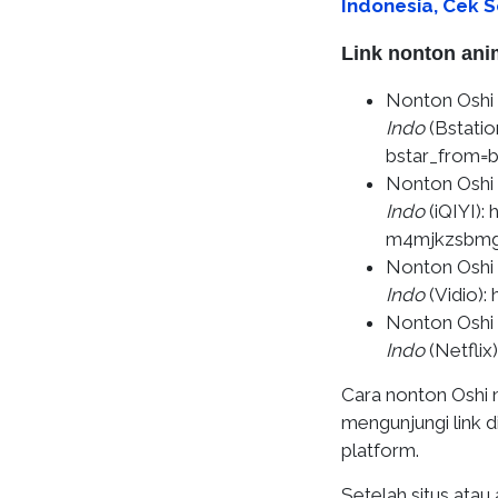
Indonesia, Cek S
Link nonton ani
Nonton Oshi
Indo
(Bstatio
bstar_from=b
Nonton Oshi
Indo
(iQIYI):
m4mjkzsbmg?
Nonton Oshi
Indo
(Vidio)
Nonton Oshi
Indo
(Netflix
Cara nonton Oshi 
mengunjungi link d
platform.
Setelah situs atau 