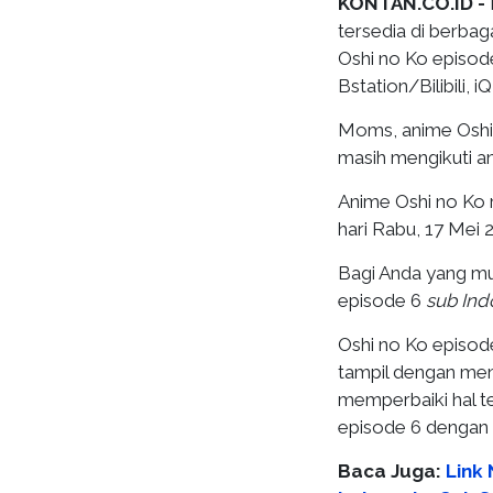
KONTAN.CO.ID -
tersedia di berbag
Oshi no Ko episo
Bstation/Bilibili, i
Moms, anime Oshi 
masih mengikuti a
Anime Oshi no Ko 
hari Rabu, 17 Mei 
Bagi Anda yang mu
episode 6
sub Ind
Oshi no Ko episod
tampil dengan me
memperbaiki hal t
episode 6 dengan li
Baca Juga:
Link