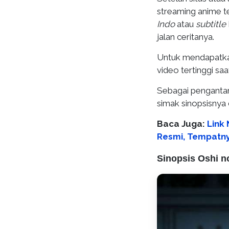
streaming anime t
Indo
atau
subtitle
jalan ceritanya.
Untuk mendapatkan
video tertinggi sa
Sebagai pengantar
simak sinopsisnya d
Baca Juga:
Link 
Resmi, Tempatnya
Sinopsis Oshi n