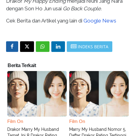
Drakor
My Happy Ending
menjadi reuni Jang Nara
dengan Son Ho Jun usai
Go Back Couple.
Cek Berita dan Artikel yang lain di
Google News
INDEKS BERITA
Berita Terkait
Film On
Film On
Drakor Marry My Husband
Marry My Husband Nomor 5,
Tamat, Ini 8 Drakor Rating
Daftar Drakor Rating Tertinggi