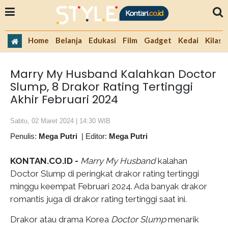
Home
Belanja
Edukasi
Film
Gadget
Kedai
Kilas 
Marry My Husband Kalahkan Doctor
Slump, 8 Drakor Rating Tertinggi
Akhir Februari 2024
Sabtu, 02 Maret 2024 | 14:30 WIB
Penulis:
Mega Putri
|
Editor:
Mega Putri
KONTAN.CO.ID -
Marry My Husband
kalahan
Doctor Slump di peringkat drakor rating tertinggi
minggu keempat Februari 2024. Ada banyak drakor
romantis juga di drakor rating tertinggi saat ini.
Drakor atau drama Korea
Doctor Slump
menarik