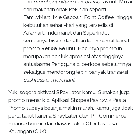
dari
merchant offline
dan
online
favorit. Mulai
dari makanan enak kekinian seperti
FamilyMart, Mie Gacoan, Point Coffee, hingga
kebutuhan sehari-hari yang tersedia di
Alfamart, Indomaret dan Superindo,
semuanya bisa didapatkan lebih hemat lewat
promo
Serba Seribu
. Hadirnya promo ini
merupakan bentuk apresiasi atas tingginya
antusiasme Pengguna di periode sebelumnya,
sekaligus mendorong lebih banyak transaksi
cashless
di
merchant
.
Yuk, segera aktivasi SPayLater kamu. Gunakan juga
promo menarik di Aplikasi ShopeePay 12.12 Pesta
Promo supaya belanja makin murah. Kamu juga tidak
perlu takut karena SPayLater oleh PT Commerce
Finance berizin dan diawasi oleh Otoritas Jasa
Keuangan (OJK).