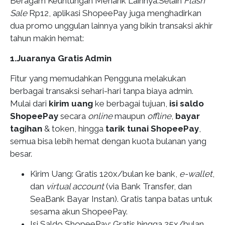
Beragam Keuntungan Menarik Lainnya:Selain
Flash
Sale
Rp12, aplikasi ShopeePay juga menghadirkan
dua promo unggulan lainnya yang bikin transaksi akhir
tahun makin hemat:
1.Juaranya Gratis Admin
Fitur yang memudahkan Pengguna melakukan
berbagai transaksi sehari-hari tanpa biaya admin.
Mulai dari
kirim uang
ke berbagai tujuan,
isi saldo
ShopeePay
secara
online
maupun
offline
,
bayar
tagihan
& token, hingga
tarik tunai ShopeePay
,
semua bisa lebih hemat dengan kuota bulanan yang
besar.
Kirim Uang
: Gratis 120x/bulan ke bank,
e-wallet
,
dan
virtual account
(via Bank Transfer, dan
SeaBank Bayar Instan). Gratis tanpa batas untuk
sesama akun ShopeePay.
Isi Saldo ShopeePay
: Gratis hingga 25x/bulan