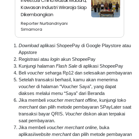
Investasi China Masuk Madura,
Kawasan Industri Wiraraja Siap
Dikembangkan
Reporter Nurtiandriyani
Simamora
Download
aplikasi ShopeePay di Google Playstore atau
Appstore
Registrasi atau
login
akun ShopeePay
Kunjungi halaman
Flash Sale
di aplikasi ShopeePay
Beli
voucher
seharga Rp12 dan selesaikan pembayaran
Setelah transaksi berhasil, kamu akan menerima
voucher
di halaman “Voucher Saya”, yang dapat
diakses melalui menu “Saya” dari Beranda
Jika membeli
voucher merchant offline,
kunjungi toko
merchant
dan pilih metode pembayaran SPayLater saat
transaksi bayar QRIS.
Voucher
diskon akan terpakai
saat pembayaran.
Jika membeli
voucher merchant online,
buka
aplikasi/
website merchant
dan pilih metode pembayaran