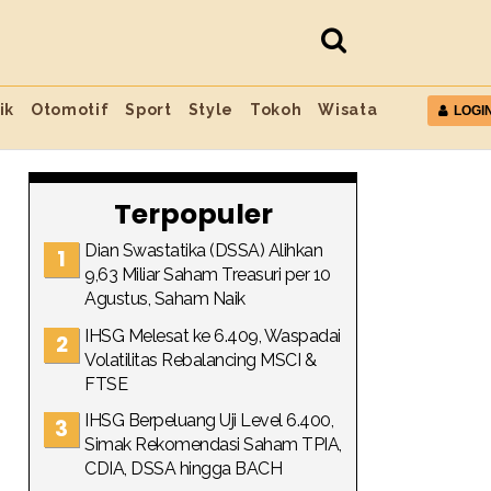
ik
Otomotif
Sport
Style
Tokoh
Wisata
LOGI
Terpopuler
Dian Swastatika (DSSA) Alihkan
9,63 Miliar Saham Treasuri per 10
Agustus, Saham Naik
IHSG Melesat ke 6.409, Waspadai
Volatilitas Rebalancing MSCI &
FTSE
IHSG Berpeluang Uji Level 6.400,
Simak Rekomendasi Saham TPIA,
CDIA, DSSA hingga BACH