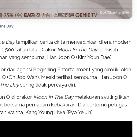
the Day
he Day
tampilkan cerita cinta menyedihkan di era modern
1.500 tahun lalu. Drakor
Moon In The Day
berkisah
pan yang sempurna, Han Joon O (Kim Youn Dae).
r dari agensi Beginning Entertainment yang dimiliki oleh
 O (On Joo Wan). Meski terlihat sempurna, Han Joon O
 The Day
sering tidak percaya diri.
on O di drakor
Moon In The Day
melakukan syuting iklan
at bersama pemadam kebakaran. Dia bertemu petugas
 wanita, Kang Young Hwa (Pyo Ye Jin).