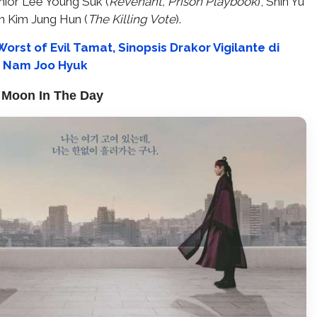
enior Lee Young Suk (
Revenant, Prison Playbook
), Shin Yu
an Kim Jung Hun (
The Killing Vote
).
orst of Evil Tamat, Sinopsis Drakor Vigilante di
gi Nam Joo Hyuk
 Moon In The Day