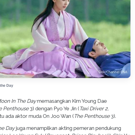
the Day
oon In The Day
memasangkan Kim Young Dae
he Penthouse
3) dengan Pyo Ye Jin (
Taxi Driver 2,
n itu ada aktor muda On Joo Wan (
The Penthouse
3).
he Day
juga menampilkan akting pemeran pendukung