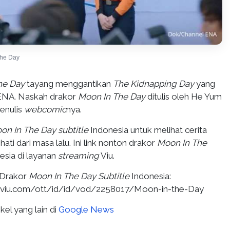
the Day
he Day
tayang menggantikan
The Kidnapping Day
yang
NA. Naskah drakor
Moon In The Day
ditulis oleh He Yum
enulis
webcomic
nya.
on In The Day subtitle
Indonesia untuk melihat cerita
hati dari masa lalu. Ini link nonton drakor
Moon In The
esia di layanan
streaming
Viu.
 Drakor
Moon In The Day
Subtitle
Indonesia:
.viu.com/ott/id/id/vod/2258017/Moon-in-the-Day
kel yang lain di
Google News