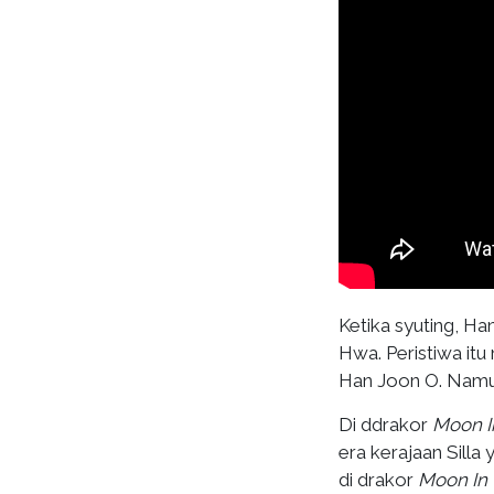
Ketika syuting, H
Hwa. Peristiwa i
Han Joon O. Namun
Di ddrakor
Moon I
era kerajaan Silla
di drakor
Moon In