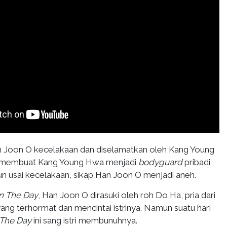
an Joon O kecelakaan dan diselamatkan oleh Kang Young
tu membuat Kang Young Hwa menjadi
bodyguard
pribadi
 usai kecelakaan, sikap Han Joon O menjadi aneh.
n The Day
, Han Joon O dirasuki oleh roh Do Ha, pria dari
 yang terhormat dan mencintai istrinya. Namun suatu hari
 The Day
ini sang istri membunuhnya.