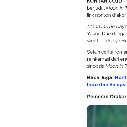
KONTAN.CO.ID -
berjudul
Moon In 
link nonton drako
Moon In The Day
m
Young Dae dengan 
webtoon karya He 
Selain cerita roma
reinkarnasi dari e
sinopsis
Moon In 
Baca Juga:
Nont
Indo dan Sinops
Pemeran Drakor