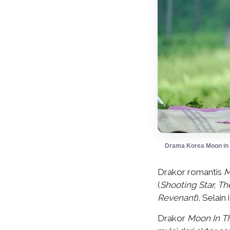
Drama Korea Moon in 
Drakor romantis
M
(
Shooting Star, T
Revenant
). Selai
Drakor
Moon In T