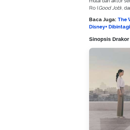
mulai dari aktor s
Ro (
Good Job
), d
Baca Juga:
The W
Disney+ Dibinta
Sinopsis Drakor