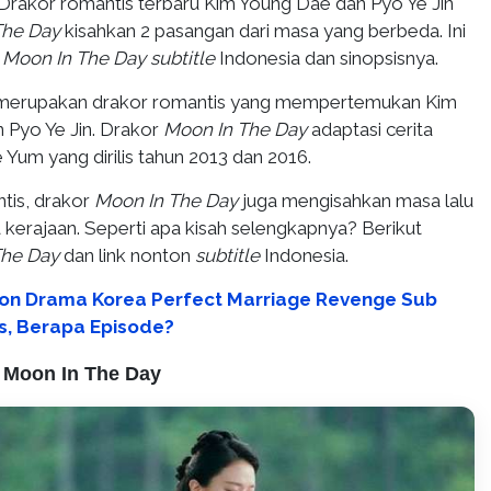
Drakor romantis terbaru Kim Young Dae dan Pyo Ye Jin
The Day
kisahkan 2 pasangan dari masa yang berbeda. Ini
r
Moon In The Day
subtitle
Indonesia dan sinopsisnya.
erupakan drakor romantis yang mempertemukan Kim
Pyo Ye Jin. Drakor
Moon In The Day
adaptasi cerita
Yum yang dirilis tahun 2013 dan 2016.
ntis, drakor
Moon In The Day
juga mengisahkan masa lalu
ra kerajaan. Seperti apa kisah selengkapnya? Berikut
The Day
dan link nonton
subtitle
Indonesia.
on Drama Korea Perfect Marriage Revenge Sub
is, Berapa Episode?
 Moon In The Day