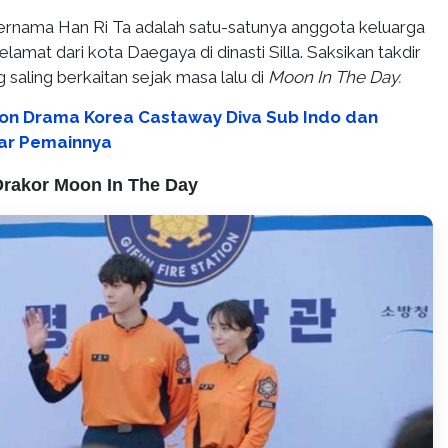
bernama Han Ri Ta adalah satu-satunya anggota keluarga
amat dari kota Daegaya di dinasti Silla. Saksikan takdir
 saling berkaitan sejak masa lalu di
Moon In The Day.
on Drama Korea Castaway Diva Sub Indo dan
ftar Pemainnya
Drakor Moon In The Day