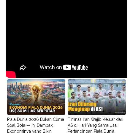
Piala Dunia 2026 Bukan Cuma
Timnas Iran Wajib Keluar dari
Soal Bola — Ini Dampak
AS di Hari Yang Sama Usai
Ekonominya yang Bikin
Pertandingan Piala Dunia