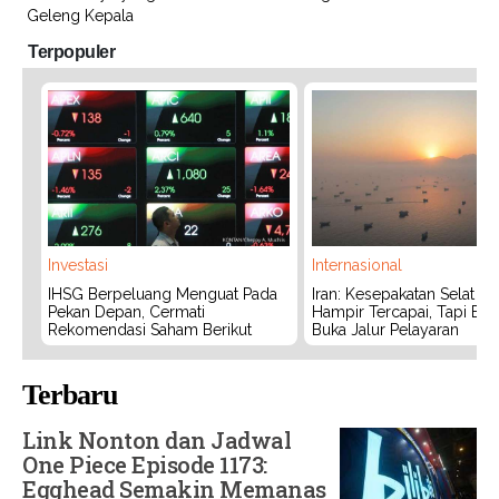
Geleng Kepala
Terpopuler
Investasi
Internasional
IHSG Berpeluang Menguat Pada
Iran: Kesepakatan Selat 
Pekan Depan, Cermati
Hampir Tercapai, Tapi Bel
Rekomendasi Saham Berikut
Buka Jalur Pelayaran
Terbaru
Link Nonton dan Jadwal
One Piece Episode 1173:
Egghead Semakin Memanas