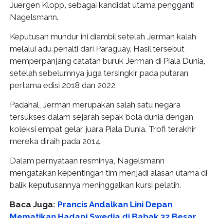
Juergen Klopp, sebagai kandidat utama pengganti
Nagelsmann.
Keputusan mundur ini diambil setelah Jerman kalah
melalui adu penalti dari Paraguay. Hasil tersebut
memperpanjang catatan buruk Jerman di Piala Dunia,
setelah sebelumnya juga tersingkir pada putaran
pertama edisi 2018 dan 2022.
Padahal, Jerman merupakan salah satu negara
tersukses dalam sejarah sepak bola dunia dengan
koleksi empat gelar juara Piala Dunia. Trofi terakhir
mereka diraih pada 2014.
Dalam pernyataan resminya, Nagelsmann
mengatakan kepentingan tim menjadi alasan utama di
balik keputusannya meninggalkan kursi pelatih.
Baca Juga:
Prancis Andalkan Lini Depan
Mematikan Hadapi Swedia di Babak 32 Besar