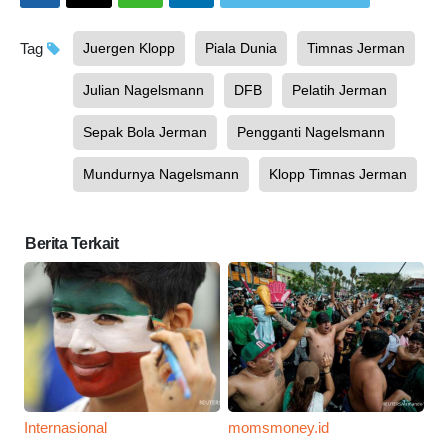
Tag
Juergen Klopp
Piala Dunia
Timnas Jerman
Julian Nagelsmann
DFB
Pelatih Jerman
Sepak Bola Jerman
Pengganti Nagelsmann
Mundurnya Nagelsmann
Klopp Timnas Jerman
Berita Terkait
Internasional
momsmoney.id