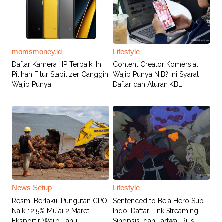
momsmoney.id
Lifestyle
Daftar Kamera HP Terbaik: Ini
Content Creator Komersial
Pilihan Fitur Stabilizer Canggih
Wajib Punya NIB? Ini Syarat
Wajib Punya
Daftar dan Aturan KBLI
News Setup
Lifestyle
Resmi Berlaku! Pungutan CPO
Sentenced to Be a Hero Sub
Naik 12,5% Mulai 2 Maret:
Indo: Daftar Link Streaming,
Eksportir Wajib Tahu!
Sinopsis, dan Jadwal Rilis