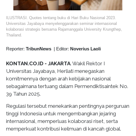
ILUSTRASI. Quotes tentang buku di Hari Buku Nasional 2023.
Universitas Jayabaya menyelenggarakan seminar internasional
kolaborasi strategis bersama Rajamanggala University Krungthep,
Thailand.
Reporter:
TribunNews
|
Editor:
Noverius Laoli
KONTAN.CO.ID -
JAKARTA
. Wakil Rektor I
Universitas Jayabaya, Herliati menegaskan
komitmennya dengan arah kebijakan nasional
sebagaimana tertuang dalam Permendiktisaintek No.
39 Tahun 2025.
Regulasi tersebut menekankan pentingnya perguruan
tinggi Indonesia untuk mengembangkan jejaring
internasional, memperluas kolaborasi riset, serta
memperkuat kontribusi keilmuan di kancah global.