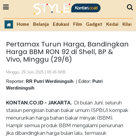
Home
Belanja
Edukasi
Film
Gadget
Kedai
Kilas 
Pertamax Turun Harga, Bandingkan
Harga BBM RON 92 di Shell, BP &
Vivo, Minggu (29/6)
Minggu, 29 Juni 2025 | 05:45 WIB
Reporter:
RR Putri Werdiningsih
|
Editor:
Putri
Werdiningsih
KONTAN.CO.ID - JAKARTA.
Di bulan Juni, seluruh
stasiun pengisian bahan bakar umum (SPBU) kompak
menurunkan harga bahan bakar minyak (BBM).
Hampir semua produk BBM mengalami penurunan
jika dibandingkan harga bulan lalu, termasuk