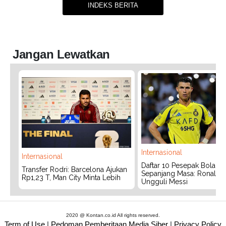
INDEKS BERITA
Jangan Lewatkan
Internasional
Internasional
Daftar 10 Pesepak Bola Te
Transfer Rodri: Barcelona Ajukan
Sepanjang Masa: Ronaldo
Rp1,23 T, Man City Minta Lebih
Ungguli Messi
2020 @ Kontan.co.id All rights reserved.
Term of Use
|
Pedoman Pemberitaan Media Siber
|
Privacy Policy