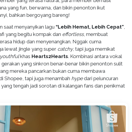
ember yang terasa natural, para member berhasil
na yang fun, berwarna, dan bikin penonton ikut
nyi, bahkan bergoyang bareng!
n saat menyanyikan lagu
“Lebih Hemat, Lebih Cepat”
,
afi yang begitu kompak dan
effortless
, membuat
 terasa hidup dan menyenangkan. Nggak cuma
a lewat jingle yang super
catchy
, tapi juga memikat
youthful
khas
Hearts2Hearts
. Kombinasi antara vokal
 gerakan yang sinkron benar-benar bikin penonton sulit
i yang mereka pancarkan bukan cuma membawa
 di Shopee, tapi juga menambah
hype
dari peluncuran
 yang tengah jadi sorotan di kalangan fans dan penikmat