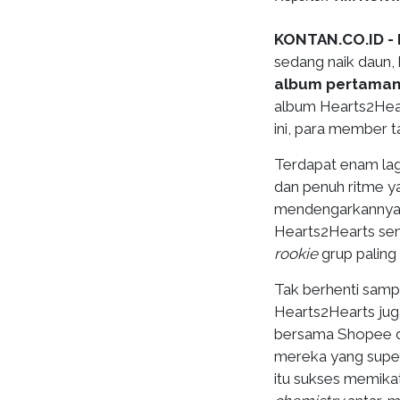
KONTAN.CO.ID - 
sedang naik daun,
album pertamany
album Hearts2Hear
ini, para member t
Terdapat enam lag
dan penuh ritme ya
mendengarkannya b
Hearts2Hearts sem
rookie
grup paling 
Tak berhenti sampai
Hearts2Hearts jug
bersama Shopee 
mereka yang super 
itu sukses memika