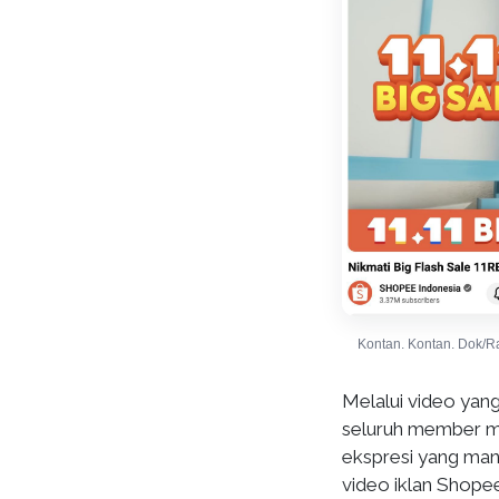
Kontan. Kontan. Dok/R
Melalui video yang
seluruh member me
ekspresi yang mani
video iklan Shope