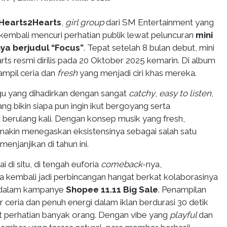
Hearts2Hearts
,
girl group
dari SM Entertainment yang
 kembali mencuri perhatian publik lewat peluncuran
mini
a berjudul “Focus”
. Tepat setelah 8 bulan debut, mini
ts resmi dirilis pada 20 Oktober 2025 kemarin. Di album
ampil ceria dan
fresh
yang menjadi ciri khas mereka.
u yang dihadirkan dengan sangat
catchy
,
easy to listen
,
ng bikin siapa pun ingin ikut bergoyang serta
erulang kali. Dengan konsep musik yang fresh,
akin menegaskan eksistensinya sebagai salah satu
menjanjikan di tahun ini.
 di situ, di tengah euforia
comeback
-nya,
a kembali jadi perbincangan hangat berkat kolaborasinya
dalam kampanye
Shopee 11.11 Big Sale
. Penampilan
ceria dan penuh energi dalam iklan berdurasi 30 detik
t perhatian banyak orang. Dengan vibe yang
playful
dan