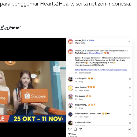
i para penggemar Hearts2Hearts serta netizen Indonesia.
ߘڰߘš
❤❤
”