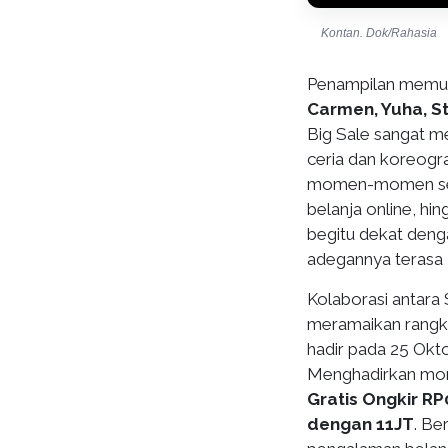
Kontan. Dok/Rahasia
Penampilan memuk
Carmen, Yuha, Ste
Big Sale sangat m
ceria dan koreogr
momen-momen seru
belanja online, hi
begitu dekat deng
adegannya terasa
Kolaborasi antara
meramaikan rangka
hadir pada 25 Okt
Menghadirkan mome
Gratis Ongkir RP
dengan 11JT
. Be