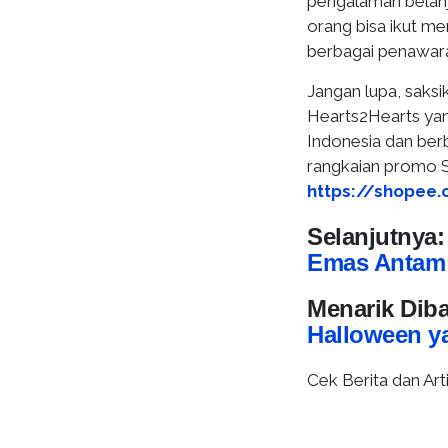
pengalaman belan
orang bisa ikut m
berbagai penawara
Jangan lupa, saksi
Hearts2Hearts yan
Indonesia dan berb
rangkaian promo Sh
https://shopee.
Selanjutnya
Emas Antam H
Menarik Dib
Halloween y
Cek Berita dan Arti