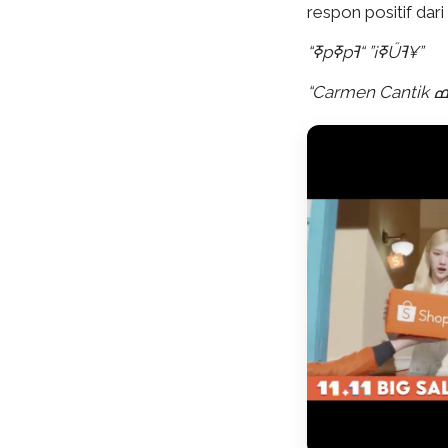
respon positif dar
” “
“ߧpߧpߧ¡
ߔŰߔ¥
”
“Carmen Cantik