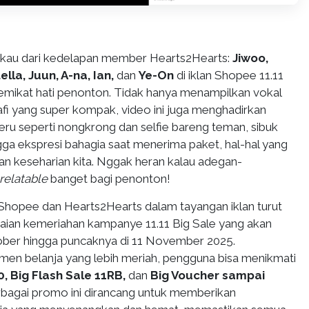
au dari kedelapan member Hearts2Hearts:
Jiwoo,
lla, Juun, A-na, Ian,
dan
Ye-On
di iklan Shopee 11.11
emikat hati penonton. Tidak hanya menampilkan vokal
afi yang super kompak, video ini juga menghadirkan
 seperti nongkrong dan selfie bareng teman, sibuk
ngga ekspresi bahagia saat menerima paket, hal-hal yang
an keseharian kita. Nggak heran kalau adegan-
relatable
banget bagi penonton!
 Shopee dan Hearts2Hearts dalam tayangan iklan turut
ian kemeriahan kampanye 11.11 Big Sale yang akan
ober hingga puncaknya di 11 November 2025.
n belanja yang lebih meriah, pengguna bisa menikmati
0, Big Flash Sale 11RB,
dan
Big Voucher sampai
rbagai promo ini dirancang untuk memberikan