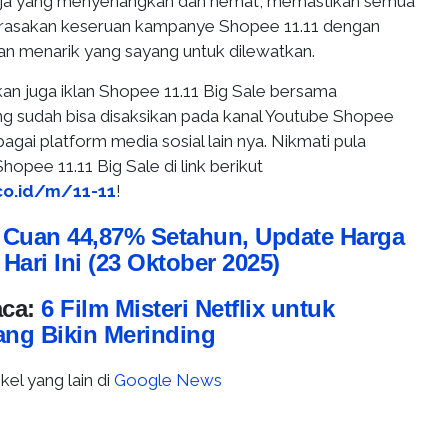
ja yang menyenangkan dan hemat, memastikan semua
erasakan keseruan kampanye Shopee 11.11 dengan
n menarik yang sayang untuk dilewatkan.
kan juga iklan Shopee 11.11 Big Sale bersama
g sudah bisa disaksikan pada kanal Youtube Shopee
agai platform media sosial lain nya. Nikmati pula
opee 11.11 Big Sale di link berikut
co.id/m/11-11
!
:
Cuan 44,87% Setahun, Update Harga
ari Ini (23 Oktober 2025)
aca:
6 Film Misteri Netflix untuk
ang Bikin Merinding
kel yang lain di
Google News