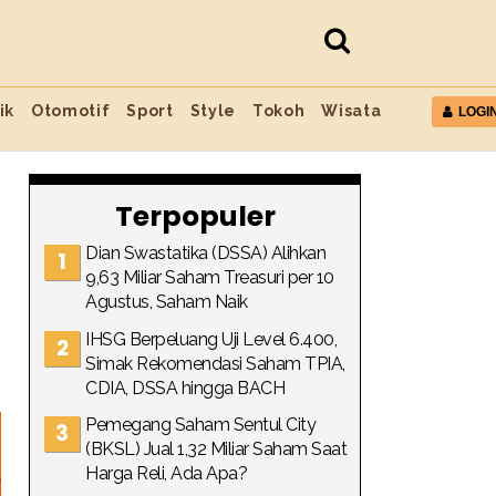
ik
Otomotif
Sport
Style
Tokoh
Wisata
LOGI
Terpopuler
Dian Swastatika (DSSA) Alihkan
9,63 Miliar Saham Treasuri per 10
Agustus, Saham Naik
IHSG Berpeluang Uji Level 6.400,
Simak Rekomendasi Saham TPIA,
CDIA, DSSA hingga BACH
Pemegang Saham Sentul City
(BKSL) Jual 1,32 Miliar Saham Saat
Harga Reli, Ada Apa?