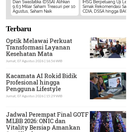
Dian Swastatika (DSSA) Alihkan
IHSG Berpeluang Uji Level
9,63 Miliar Saham Treasuri per 10
Simak Rekomendasi Saha
Agustus, Saham Naik
CDIA, DSSA hingga BACH
Terbaru
Optik Melawai Perkuat
Transformasi Layanan
Kesehatan Mata
Jumat, 07 Agustus 2026 | 16:56 WIB
Kacamata AI Rokid Bidik
Profesional hingga
Pengguna Lifestyle
Jumat, 07 Agustus 2026 | 15:29 WIB
Jadwal Perempat Final GOTF
MLBB 2026: ONIC dan
Vitality Bersiap Amankan