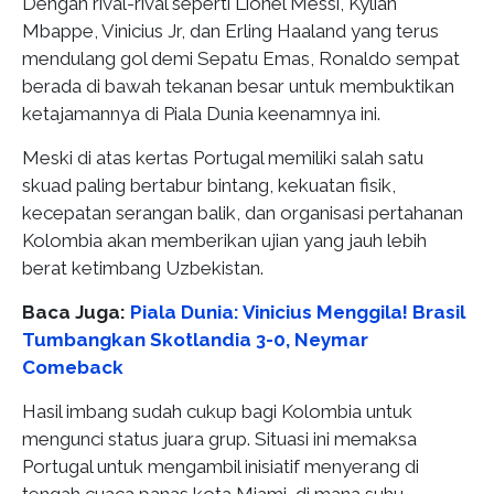
Dengan rival-rival seperti Lionel Messi, Kylian
Mbappe, Vinicius Jr, dan Erling Haaland yang terus
mendulang gol demi Sepatu Emas, Ronaldo sempat
berada di bawah tekanan besar untuk membuktikan
ketajamannya di Piala Dunia keenamnya ini.
Meski di atas kertas Portugal memiliki salah satu
skuad paling bertabur bintang, kekuatan fisik,
kecepatan serangan balik, dan organisasi pertahanan
Kolombia akan memberikan ujian yang jauh lebih
berat ketimbang Uzbekistan.
Baca Juga:
Piala Dunia: Vinicius Menggila! Brasil
Tumbangkan Skotlandia 3-0, Neymar
Comeback
Hasil imbang sudah cukup bagi Kolombia untuk
mengunci status juara grup. Situasi ini memaksa
Portugal untuk mengambil inisiatif menyerang di
tengah cuaca panas kota Miami, di mana suhu