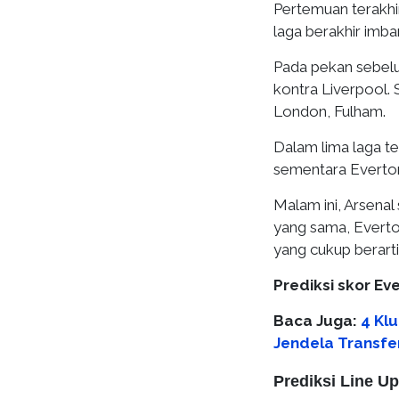
Pertemuan terakhi
laga berakhir imba
Pada pekan sebelu
kontra Liverpool. 
London, Fulham.
Dalam lima laga te
sementara Everton
Malam ini, Arsena
yang sama, Evert
yang cukup berarti
Prediksi skor Eve
Baca Juga:
4 Kl
Jendela Transfe
​Prediksi Line U