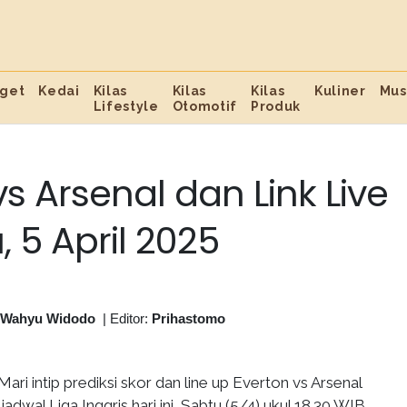
get
Kedai
Kilas
Kilas
Kilas
Kuliner
Mus
Lifestyle
Otomotif
Produk
vs Arsenal dan Link Live
 5 April 2025
 Wahyu Widodo
|
Editor:
Prihastomo
Mari intip prediksi skor dan line up Everton vs Arsenal
jadwal Liga Inggris hari ini, Sabtu (5/4) ukul 18.30 WIB.