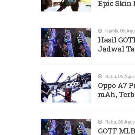
Epic Skin
Kamis, 06 Agu
Hasil GOT
Jadwal Ta
Rabu, 05 Agus
Oppo A7 Pr
mAh, Terb
Rabu, 05 Agus
GOTF MLBB