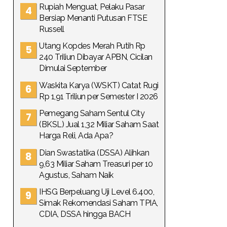
Rupiah Menguat, Pelaku Pasar
Bersiap Menanti Putusan FTSE
Russell
Utang Kopdes Merah Putih Rp
240 Triliun Dibayar APBN, Cicilan
Dimulai September
Waskita Karya (WSKT) Catat Rugi
Rp 1,91 Triliun per Semester I 2026
Pemegang Saham Sentul City
(BKSL) Jual 1,32 Miliar Saham Saat
Harga Reli, Ada Apa?
Dian Swastatika (DSSA) Alihkan
9,63 Miliar Saham Treasuri per 10
Agustus, Saham Naik
IHSG Berpeluang Uji Level 6.400,
Simak Rekomendasi Saham TPIA,
CDIA, DSSA hingga BACH