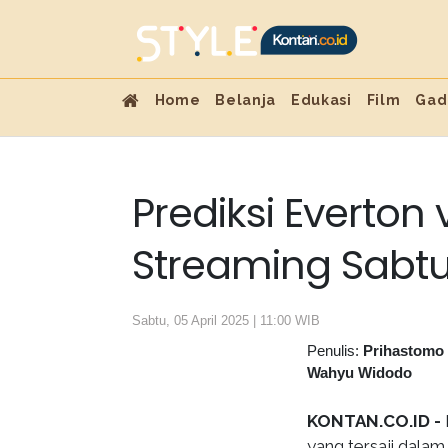
Home
Belanja
Edukasi
Film
Gad
Prediksi Everton 
Streaming Sabtu,
Sabtu, 05 April 2025 | 11:00 WIB
Penulis:
Prihastomo
Wahyu Widodo
KONTAN.CO.ID -
yang tersaji dalam 