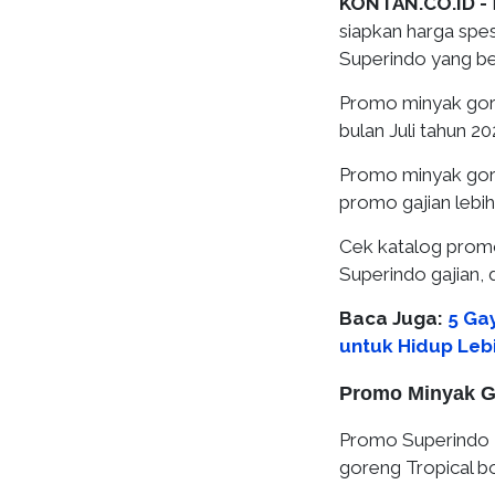
KONTAN.CO.ID -
siapkan harga spes
Superindo yang bera
Promo minyak go
bulan Juli tahun 202
Promo minyak go
promo gajian lebi
Cek katalog prom
Superindo gajian, 
Baca Juga:
5 Gay
untuk Hidup Leb
Promo Minyak G
Promo Superindo
goreng Tropical bot