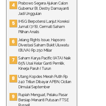
Prabowo Segera Ajukan Calon
Gubernur BI, Destry Damayanti
Jadi Unggulan
IHSG Berpotensi Lanjut Koreksi
Jumat (7/8), Cermati Saham
Pilihan Analis
Jelang Rights Issue, Hapsoro
Divestasi Saham Bukit Uluwatu
(BUVA) Rp 250 Miliar
Saham Karya Pacific (IATA) Naik
65% Usai Kelar Ganti Pemilik,
Kinerja Paruh I Turun
Utang Kopdes Merah Putih Rp
240 Triliun Dibayar APBN, Cicilan
Dimulai September
Rupiah Menguat, Pelaku Pasar
Bersiap Menanti Putusan FTSE
Russell