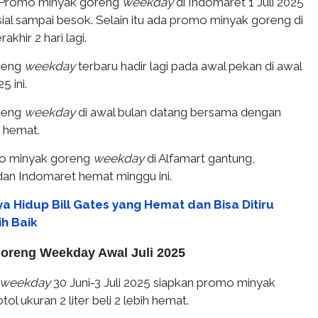
Promo minyak goreng
weekday
di Indomaret 1 Juli 2025
ial sampai besok. Selain itu ada promo minyak goreng di
khir 2 hari lagi.
reng
weekday
terbaru hadir lagi pada awal pekan di awal
5 ini.
reng
weekday
di awal bulan datang bersama dengan
h hemat.
o minyak goreng
weekday
di Alfamart gantung,
dan Indomaret hemat minggu ini.
a Hidup Bill Gates yang Hemat dan Bisa Ditiru
ih Baik
oreng Weekday Awal Juli 2025
weekday
30 Juni-3 Juli 2025 siapkan promo minyak
ol ukuran 2 liter beli 2 lebih hemat.