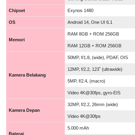
Chipset
Exynos 1480
OS
Android 14, One UI 6.1
RAM 8GB + ROM 256GB
Memori
RAM 12GB + ROM 256GB
50MP, f/1.8, (wide), PDAF, OIS
12MP, f/2.2, 123˚ (ultrawide)
Kamera Belakang
5MP, f/2.4, (macro)
Video 4K@30fps, gyro-EIS
32MP, f/2.2, 26mm (wide)
Kamera Depan
Video 4K@30fps
5.000 mAh
Baterai