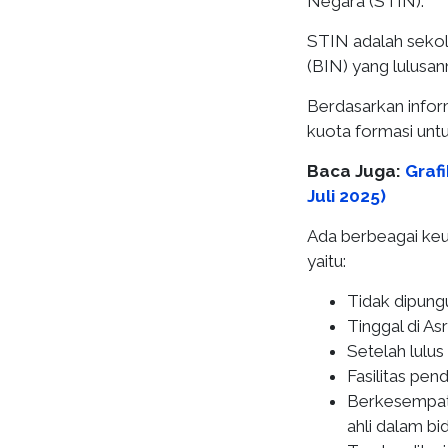
Negara (STIN).
STIN adalah sekol
(BIN) yang lulusa
Berdasarkan infor
kuota formasi unt
Baca Juga:
Grafi
Juli 2025)
Ada berbeagai keu
yaitu:
Tidak dipung
Tinggal di A
Setelah lulus
Fasilitas pen
Berkesempata
ahli dalam b