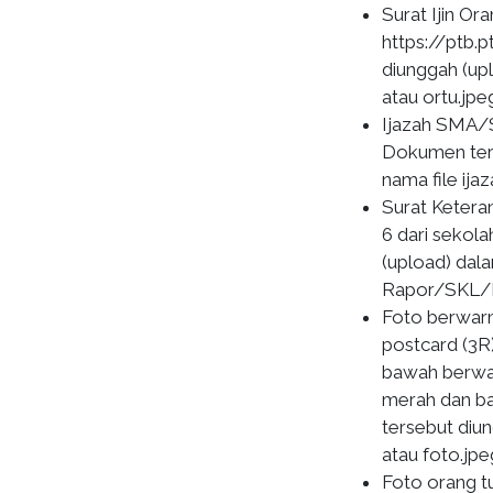
Surat Ijin Or
https://ptb.pt
diunggah (up
atau ortu.jpe
Ijazah SMA/S
Dokumen ters
nama file ij
Surat Keter
6 dari sekol
(upload) dal
Rapor/SKL/I
Foto berwarn
postcard (3R
bawah berwarn
merah dan ba
tersebut diu
atau foto.jpe
Foto orang t