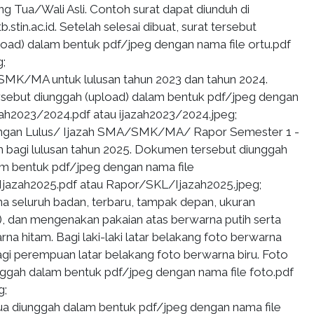
ang Tua/Wali Asli. Contoh surat dapat diunduh di
b.stin.ac.id. Setelah selesai dibuat, surat tersebut
load) dalam bentuk pdf/jpeg dengan nama file ortu.pdf
g;
MK/MA untuk lulusan tahun 2023 dan tahun 2024.
ebut diunggah (upload) dalam bentuk pdf/jpeg dengan
azah2023/2024.pdf atau ijazah2023/2024.jpeg;
angan Lulus/ Ijazah SMA/SMK/MA/ Rapor Semester 1 -
ah bagi lulusan tahun 2025. Dokumen tersebut diunggah
am bentuk pdf/jpeg dengan nama file
jazah2025.pdf atau Rapor/SKL/Ijazah2025.jpeg;
a seluruh badan, terbaru, tampak depan, ukuran
), dan mengenakan pakaian atas berwarna putih serta
a hitam. Bagi laki-laki latar belakang foto berwarna
gi perempuan latar belakang foto berwarna biru. Foto
nggah dalam bentuk pdf/jpeg dengan nama file foto.pdf
g;
ua diunggah dalam bentuk pdf/jpeg dengan nama file