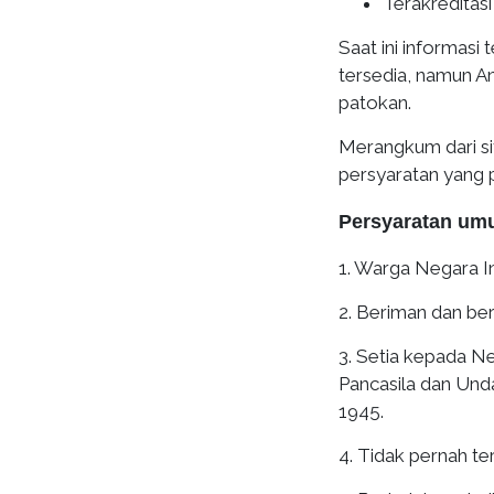
Terakreditas
Saat ini informas
tersedia, namun An
patokan.
Merangkum dari si
persyaratan yang 
Persyaratan um
1. Warga Negara I
2. Beriman dan b
3. Setia kepada N
Pancasila dan Und
1945.
4. Tidak pernah ter