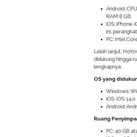
Android: CPU
RAM 8 GB
iOS: iPhone 
ini, perangk
PC: Intel Co
Lebih lanjut, HoY
didukung hingga r
lengkapnya.
OS yang diduku
Windows: Win
iOS: iOS 14.0 
Android: Andro
Ruang Penyimpa
PC: 40 GB ata