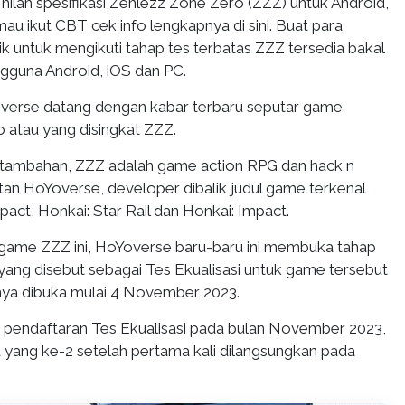
Inilah spesifikasi Zenlezz Zone Zero (ZZZ) untuk Android,
au ikut CBT cek info lengkapnya di sini. Buat para
ik untuk mengikuti tahap tes terbatas ZZZ tersedia bakal
ngguna Android, iOS dan PC.
overse datang dengan kabar terbaru seputar game
 atau yang disingkat ZZZ.
 tambahan, ZZZ adalah game action RPG dan hack n
tan HoYoverse, developer dibalik judul game terkenal
pact, Honkai: Star Rail dan Honkai: Impact.
game ZZZ ini, HoYoverse baru-baru ini membuka tahap
yang disebut sebagai Tes Ekualisasi untuk game tersebut
ya dibuka mulai 4 November 2023.
pendaftaran Tes Ekualisasi pada bulan November 2023,
ba yang ke-2 setelah pertama kali dilangsungkan pada