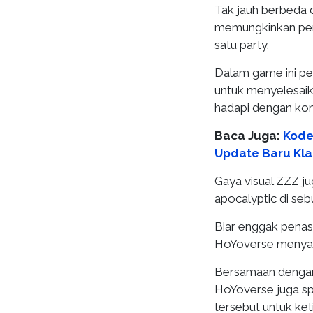
Tak jauh berbeda 
memungkinkan pema
satu party.
Dalam game ini pe
untuk menyelesaika
hadapi dengan komb
Baca Juga:
Kode
Update Baru Kla
Gaya visual ZZZ ju
apocalyptic di se
Biar enggak penasa
HoYoverse menyam
Bersamaan dengan
HoYoverse juga sp
tersebut untuk ket