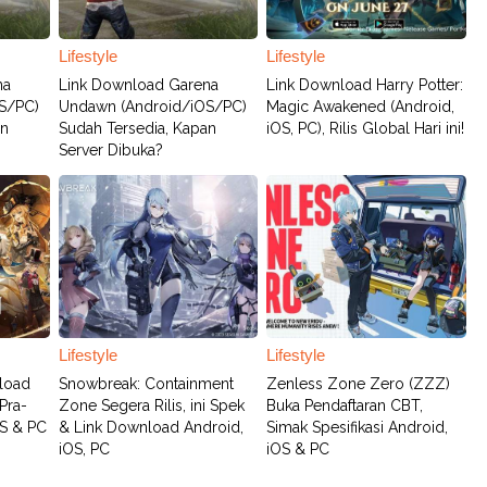
Lifestyle
Lifestyle
na
Link Download Garena
Link Download Harry Potter:
S/PC)
Undawn (Android/iOS/PC)
Magic Awakened (Android,
an
Sudah Tersedia, Kapan
iOS, PC), Rilis Global Hari ini!
Server Dibuka?
Lifestyle
Lifestyle
load
Snowbreak: Containment
Zenless Zone Zero (ZZZ)
Pra-
Zone Segera Rilis, ini Spek
Buka Pendaftaran CBT,
OS & PC
& Link Download Android,
Simak Spesifikasi Android,
iOS, PC
iOS & PC