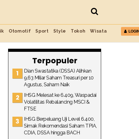
ik
Otomotif
Sport
Style
Tokoh
Wisata
LOGI
Terpopuler
Dian Swastatika (DSSA) Alihkan
9,63 Miliar Saham Treasuri per 10
Agustus, Saham Naik
IHSG Melesat ke 6.409, Waspadai
Volatilitas Rebalancing MSCI &
FTSE
IHSG Berpeluang Uji Level 6.400,
Simak Rekomendasi Saham TPIA,
CDIA, DSSA hingga BACH