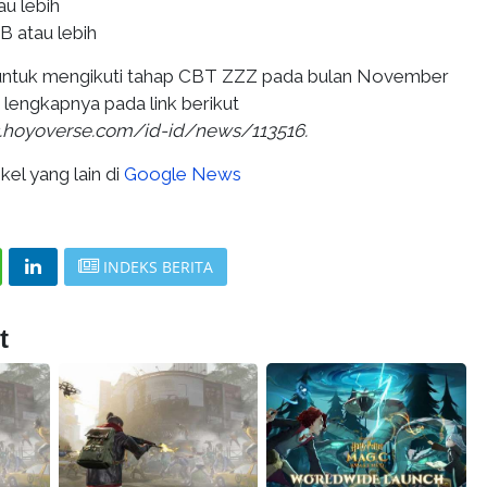
au lebih
B atau lebih
k untuk mengikuti tahap CBT ZZZ pada bulan November
o lengkapnya pada link berikut
s.hoyoverse.com/id-id/news/113516.
kel yang lain di
Google News
INDEKS BERITA
t