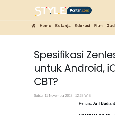
Home
Belanja
Edukasi
Film
Gad
Spesifikasi Zenl
untuk Android, i
CBT?
Sabtu, 11 November 2023 | 12:35 WIB
Penulis:
Arif Budian