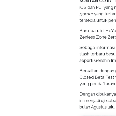
KONTAN.CO.ID -
iOS dan PC, yang m
gamer
yang tertar
tersedia untuk pe
Baru-baru ini HoY
Zenless Zone Zero
Sebagai informasi
slash terbaru besu
seperti Genshin Im
Berkaitan dengan 
Closed Beta Test 
yang pendaftarann
Dengan dibukanya 
ini menjadi uji co
bulan Agustus lalu.