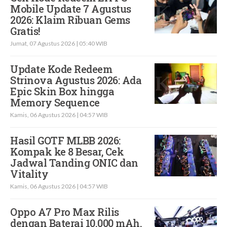
Mobile Update 7 Agustus
2026: Klaim Ribuan Gems
Gratis!
Jumat, 07 Agustus 2026 | 05:40 WIB
Update Kode Redeem
Strinova Agustus 2026: Ada
Epic Skin Box hingga
Memory Sequence
Kamis, 06 Agustus 2026 | 04:57 WIB
Hasil GOTF MLBB 2026:
Kompak ke 8 Besar, Cek
Jadwal Tanding ONIC dan
Vitality
Kamis, 06 Agustus 2026 | 04:57 WIB
Oppo A7 Pro Max Rilis
dengan Baterai 10.000 mAh,