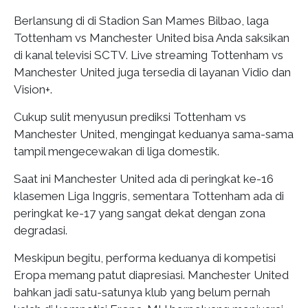
Berlansung di di Stadion San Mames Bilbao, laga
Tottenham vs Manchester United bisa Anda saksikan
di kanal televisi SCTV. Live streaming Tottenham vs
Manchester United juga tersedia di layanan Vidio dan
Vision+.
Cukup sulit menyusun prediksi Tottenham vs
Manchester United, mengingat keduanya sama-sama
tampil mengecewakan di liga domestik.
Saat ini Manchester United ada di peringkat ke-16
klasemen Liga Inggris, sementara Tottenham ada di
peringkat ke-17 yang sangat dekat dengan zona
degradasi.
Meskipun begitu, performa keduanya di kompetisi
Eropa memang patut diapresiasi. Manchester United
bahkan jadi satu-satunya klub yang belum pernah