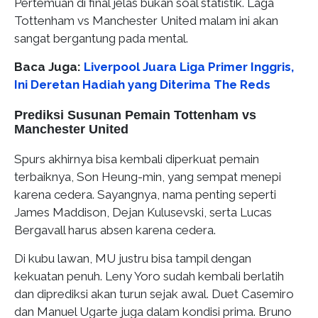
Pertemuan di final jelas bukan soal statistik. Laga
Tottenham vs Manchester United malam ini akan
sangat bergantung pada mental.
Baca Juga:
Liverpool Juara Liga Primer Inggris,
Ini Deretan Hadiah yang Diterima The Reds
Prediksi Susunan Pemain Tottenham vs
Manchester United
Spurs akhirnya bisa kembali diperkuat pemain
terbaiknya, Son Heung-min, yang sempat menepi
karena cedera. Sayangnya, nama penting seperti
James Maddison, Dejan Kulusevski, serta Lucas
Bergavall harus absen karena cedera.
Di kubu lawan, MU justru bisa tampil dengan
kekuatan penuh. Leny Yoro sudah kembali berlatih
dan diprediksi akan turun sejak awal. Duet Casemiro
dan Manuel Ugarte juga dalam kondisi prima. Bruno