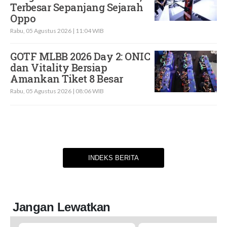
Terbesar Sepanjang Sejarah
Oppo
Rabu, 05 Agustus 2026 | 11:04 WIB
GOTF MLBB 2026 Day 2: ONIC
dan Vitality Bersiap
Amankan Tiket 8 Besar
Rabu, 05 Agustus 2026 | 08:06 WIB
INDEKS BERITA
Jangan Lewatkan