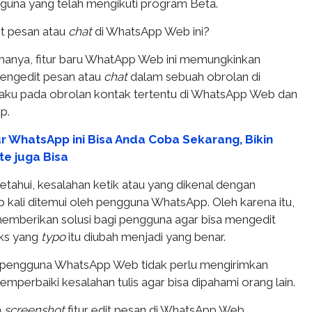
gguna yang telah mengikuti program Beta.
dit pesan atau
chat
di WhatsApp Web ini?
manya, fitur baru WhatApp Web ini memungkinkan
engedit pesan atau
chat
dalam sebuah obrolan di
laku pada obrolan kontak tertentu di WhatsApp Web dan
p.
ur WhatsApp ini Bisa Anda Coba Sekarang, Bikin
te juga Bisa
ketahui, kesalahan ketik atau yang dikenal dengan
ap kali ditemui oleh pengguna WhatsApp. Oleh karena itu,
emberikan solusi bagi pengguna agar bisa mengedit
ks yang
typo
itu diubah menjadi yang benar.
 pengguna WhatsApp Web tidak perlu mengirimkan
emperbaiki kesalahan tulis agar bisa dipahami orang lain.
n
screenshot
fitur edit pesan di WhatsApp Web.