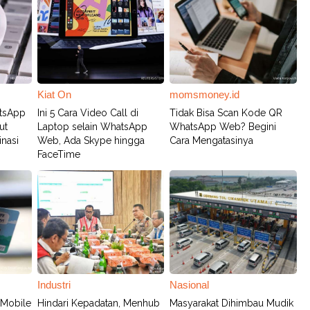
Kiat On
momsmoney.id
tsApp
Ini 5 Cara Video Call di
Tidak Bisa Scan Kode QR
ut
Laptop selain WhatsApp
WhatsApp Web? Begini
nasi
Web, Ada Skype hingga
Cara Mengatasinya
FaceTime
Industri
Nasional
 Mobile
Hindari Kepadatan, Menhub
Masyarakat Dihimbau Mudik