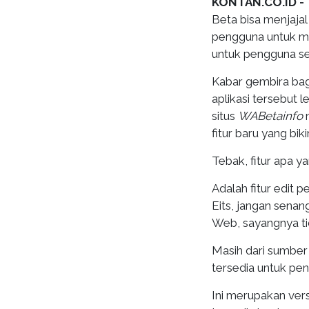
KONTAN.CO.ID 
Beta bisa menjaja
pengguna untuk m
untuk pengguna sec
Kabar gembira ba
aplikasi tersebut 
situs
WABetainfo
fitur baru yang bi
Tebak, fitur apa 
Adalah fitur edit 
Eits, jangan senan
Web, sayangnya ti
Masih dari sumber 
tersedia untuk pen
Ini merupakan ver