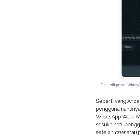
Fitur edit pesan What
Seperti yang Anda l
pengguna nantinya
WhatsApp Web. Me
sesuka hati, peng
setelah
chat
atau p