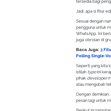
tersedia bagi pen
Jadi, apa si fitur e
Sesuai dengan na
pengguna untuk m
WhatsApp. Ini ber
juga obrolan di gru
Baca Juga:
3 Fit
Polling Single-Vo
Seperti yang kita 
istilah
typo
ini ker
pihak
developer
m
atau mengubah te
Dengan demikian,
pesan lagi untuk m
Berikut ini tampila