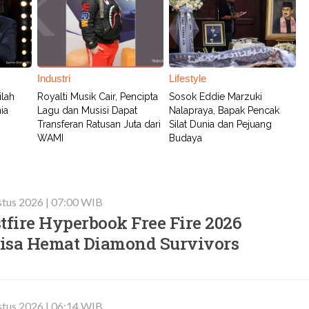
Industri
Lifestyle
ilah
Royalti Musik Cair, Pencipta
Sosok Eddie Marzuki
ia
Lagu dan Musisi Dapat
Nalapraya, Bapak Pencak
Transferan Ratusan Juta dari
Silat Dunia dan Pejuang
WAMI
Budaya
stus 2026 | 07:00 WIB
tfire Hyperbook Free Fire 2026
 Bisa Hemat Diamond Survivors
stus 2026 | 06:14 WIB