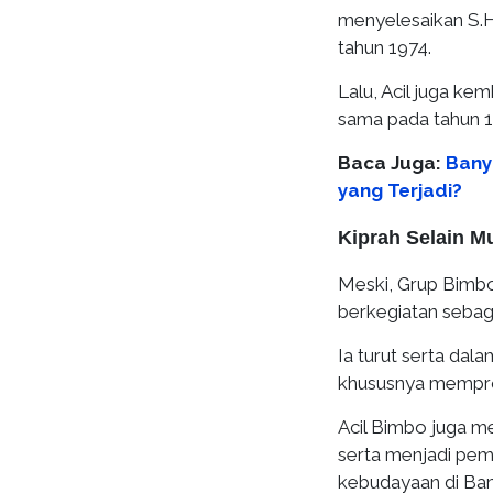
menyelesaikan S.H
tahun 1974.
Lalu, Acil juga kem
sama pada tahun 1
Baca Juga:
Bany
yang Terjadi?
Kiprah Selain M
Meski, Grup Bimbo 
berkegiatan sebaga
Ia turut serta dal
khususnya mempromo
Acil Bimbo juga m
serta menjadi pemb
kebudayaan di Ban