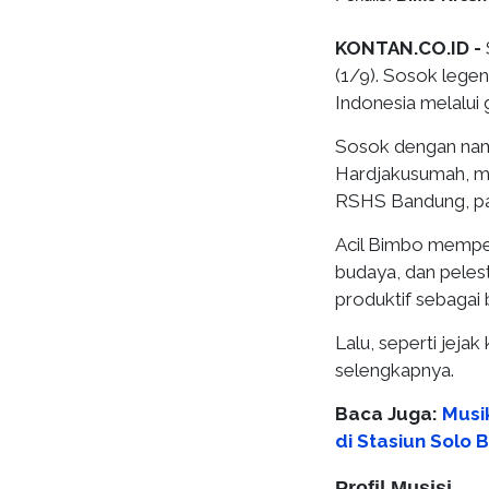
KONTAN.CO.ID -
(1/9). Sosok lege
Indonesia melalui g
Sosok dengan na
Hardjakusumah, me
RSHS Bandung, pad
Acil Bimbo mempe
budaya, dan pelest
produktif sebagai 
Lalu, seperti jejak
selengkapnya.
Baca Juga:
Musi
di Stasiun Solo 
Profil Musisi