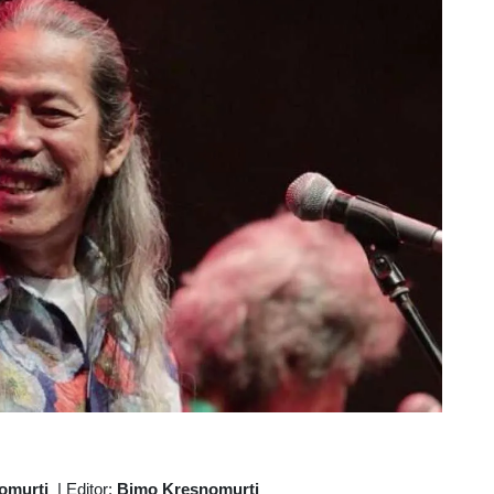
omurti
|
Editor:
Bimo Kresnomurti