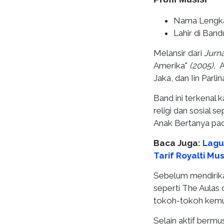
Nama Lengk
Lahir di Ban
Melansir dari
Jurna
Amerika"
(2005),
A
Jaka, dan Iin Parl
Band ini terkenal
religi dan sosial s
Anak Bertanya pad
Baca Juga:
Lagu
Tarif Royalti Mus
Sebelum mendirika
seperti The Aula
tokoh-tokoh kemud
Selain aktif bermus