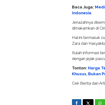
Baca Juga:
Media
Indonesia
Jenazahnya disem
dimakamkan di Cim
Hal ini termasuk c
Zara dan Hasyakil
Itulah informasi t
dengan jejak pasca
Tonton:
Harga Te
Khusus, Bukan 
Cek Berita dan Arti