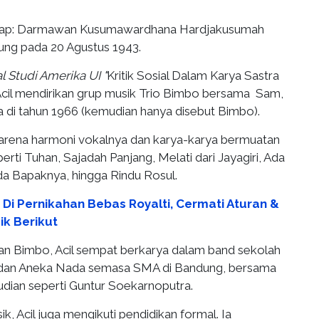
ap: Darmawan Kusumawardhana Hardjakusumah
dung pada 20 Agustus 1943.
l Studi Amerika UI "
Kritik Sosial Dalam Karya Sastra
cil mendirikan grup musik Trio Bimbo bersama Sam,
ina di tahun 1966 (kemudian hanya disebut Bimbo).
 karena harmoni vokalnya dan karya-karya bermuatan
eperti Tuhan, Sajadah Panjang, Melati dari Jayagiri, Ada
a Bapaknya, hingga Rindu Rosul.
 Di Pernikahan Bebas Royalti, Cermati Aturan &
ik Berikut
n Bimbo, Acil sempat berkarya dalam band sekolah
s dan Aneka Nada semasa SMA di Bandung, bersama
ian seperti Guntur Soekarnoputra.
ik, Acil juga mengikuti pendidikan formal. Ia