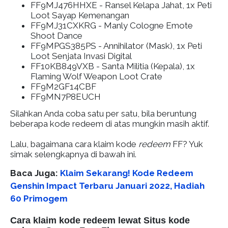
FF9MJ476HHXE
- Ransel Kelapa Jahat, 1x Peti
Loot Sayap Kemenangan
FF9MJ31CXKRG
- Manly Cologne Emote
Shoot Dance
FF9MPGS385PS
- Annihilator (Mask), 1x Peti
Loot Senjata Invasi Digital
FF10KB849VXB
- Santa Militia (Kepala), 1x
Flaming Wolf Weapon Loot Crate
FF9M2GF14CBF
FF9MN7P8EUCH
Silahkan Anda coba satu per satu, bila beruntung
beberapa kode redeem di atas mungkin masih aktif.
Lalu, bagaimana cara klaim kode
redeem
FF? Yuk
simak selengkapnya di bawah ini.
Baca Juga:
Klaim Sekarang! Kode Redeem
Genshin Impact Terbaru Januari 2022, Hadiah
60 Primogem
Cara klaim kode redeem lewat Situs kode