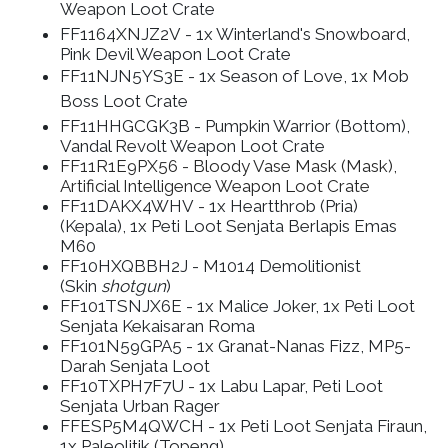
Weapon Loot Crate
FF1164XNJZ2V
- 1x Winterland's Snowboard,
Pink Devil Weapon Loot Crate
FF11NJN5YS3E -
1x Season of Love, 1x Mob
Boss Loot Crate
FF11HHGCGK3B
- Pumpkin Warrior (Bottom),
Vandal Revolt Weapon Loot Crate
FF11R1E9PX56
- Bloody Vase Mask (Mask),
Artificial Intelligence Weapon Loot Crate
FF11DAKX4WHV
- 1x Heartthrob (Pria)
(Kepala), 1x Peti Loot Senjata Berlapis Emas
M60
FF10HXQBBH2J
- M1014 Demolitionist
(Skin
shotgun
)
FF101TSNJX6E
- 1x Malice Joker, 1x Peti Loot
Senjata Kekaisaran Roma
FF101N59GPA5
- 1x Granat-Nanas Fizz, MP5-
Darah Senjata Loot
FF10TXPH7F7U
- 1x Labu Lapar, Peti Loot
Senjata Urban Rager
FFESP5M4QWCH
- 1x Peti Loot Senjata Firaun,
1x Paleolitik (Topeng)