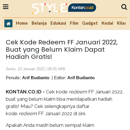
Home
Belanja
Edukasi
Film
Gadget
Kedai
Kilas 
Cek Kode Redeem FF Januari 2022,
Buat yang Belum Klaim Dapat
Hadiah Gratis!
Senin, 10 Januari 2022 | 08:55 WIB
Penulis:
Arif Budianto
|
Editor:
Arif Budianto
KONTAN.CO.ID -
Cek kode
redeem
FF Januari 2022,
buat yang belum klaim bisa mendapatkan hadiah
gratis! Mau? Cek selengkapnya daftar
kode
redeem
FF Januari 2022 di sini.
Apakah Anda masih belum sempat klaim