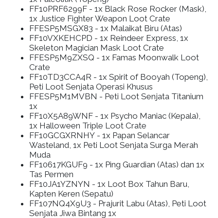
FF10PRF6299F
- 1x Black Rose Rocker (Mask),
1x Justice Fighter Weapon Loot Crate
FFESP5MSGX83
- 1x Malaikat Biru (Atas)
FF10VXKEHCPD
- 1x Reindeer Express, 1x
Skeleton Magician Mask Loot Crate
FFESP5M9ZXSQ
- 1x Famas Moonwalk Loot
Crate
FF10TD3CCA4R
- 1x Spirit of Booyah (Topeng),
Peti Loot Senjata Operasi Khusus
FFESP5M1MVBN
- Peti Loot Senjata Titanium
1x
FF10X5A89WNF
- 1x Psycho Maniac (Kepala),
1x Halloween Triple Loot Crate
FF10GCGXRNHY
- 1x Papan Selancar
Wasteland, 1x Peti Loot Senjata Surga Merah
Muda
FF10617KGUF9
- 1x Ping Guardian (Atas) dan 1x
Tas Permen
FF10JA1YZNYN
- 1x Loot Box Tahun Baru,
Kapten Keren (Sepatu)
FF107NQ4X9U3
- Prajurit Labu (Atas), Peti Loot
Senjata Jiwa Bintang 1x