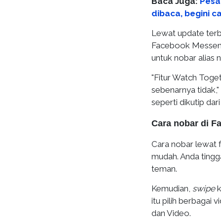
Baca Juga:
Pesa
dibaca, begini c
Lewat update terb
Facebook Messeng
untuk nobar alias
"Fitur Watch Tog
sebenarnya tidak,
seperti dikutip da
Cara nobar di 
Cara nobar lewat 
mudah. Anda ting
teman.
Kemudian,
swipe
k
itu pilih berbagai
dan Video.