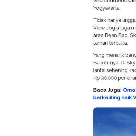
wisata ini berloka
Yogyakarta.
Tidak hanya unggul
View Jogja juga me
area Bean Bag, Sk
taman terbuka.
Yang menarik banya
Ballon-nya. Di Sky
lantai sebening kac
Rp 30.000 per ora
Baca Juga:
Omah
berkeliling naik 