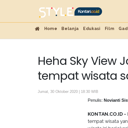
Home
Belanja
Edukasi
Film
Gad
Heha Sky View J
tempat wisata s
Jumat, 30 Oktober 2020 | 18:30 WIB
Penulis:
Novianti Si
KONTAN.CO.ID -
tempat wisata yan