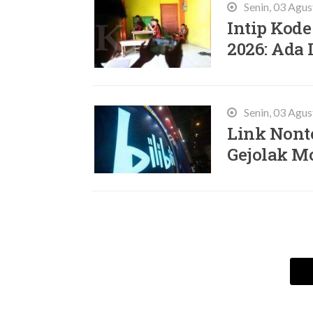
Senin, 03 Agu
Intip Kode
2026: Ada 
Senin, 03 Agu
Link Nonto
Gejolak M