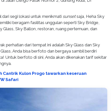
si di Jalan Dlingo Patuk Nomor 2, Gunung Kidul, DI
 dari segi lokasi untuk menikmati
sunset
saja, Heha Sky
miliki beragam fasilitas unggulan seperti Sky Bridge,
y Glass, Sky Ballon, restoran, ruang pertemuan, dan
k perhatian dari tempat ini adalah Sky Glass dan Sky
 Glass, Anda bisa berfoto dan bergaya sambil berdiri
a! Untuk berfoto di sini, Anda akan dikenakan tarif sekitar
ngnya.
 Cantrik Kulon Progo tawarkan keseruan
VW Safari