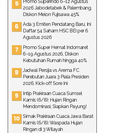
Promo Superindo 6–12 Agustus
2026 Jabodetabek & Palembang,
Diskon Melon Fujisawa 45%
Ada 3 Emiten Pendatang Baru, Ini
Daftar 54 Saham HSC BEI per 6
Agustus 2026
Promo Super Hemat Indomaret
6–19 Agustus 2026, Diskon
Kebutuhan Rumah hingga 40%
Jadwal Persija vs Arema FC
Perebutan Juara 3 Piala Presiden
2026, Kick-off Sore Ini
Intip Prakiraan Cuaca Sumsel
Kamis (6/8): Hujan Ringan
Mendominasi, Siapkan Payung!
Simak Prakiraan Cuaca Jawa Barat
Kamis (6/8): Waspada Hujan
Ringan di 3 Wilayah