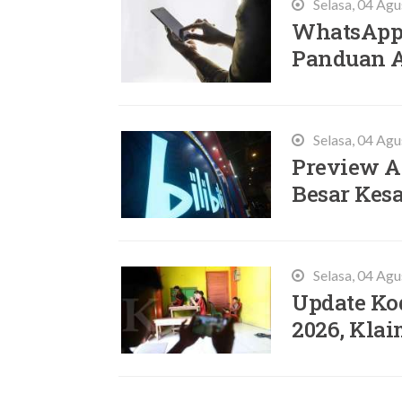
Selasa, 04 Ag
WhatsApp 
Panduan A
Selasa, 04 Ag
Preview A
Besar Kes
Selasa, 04 Ag
Update Ko
2026, Klai