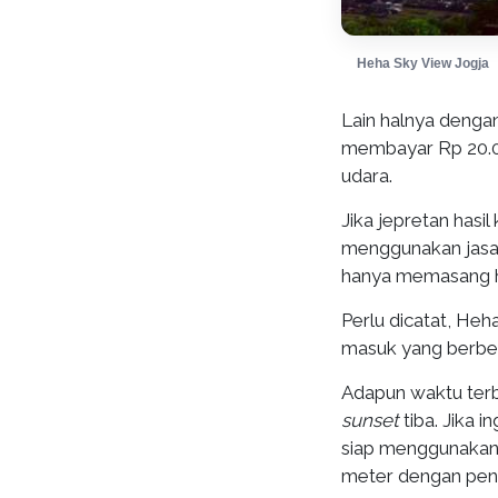
Heha Sky View Jogja
Lain halnya denga
membayar Rp 20.00
udara.
Jika jepretan hasi
menggunakan jasa 
hanya memasang h
Perlu dicatat, He
masuk yang berbed
Adapun waktu terb
sunset
tiba. Jika 
siap menggunakan 
meter dengan peng